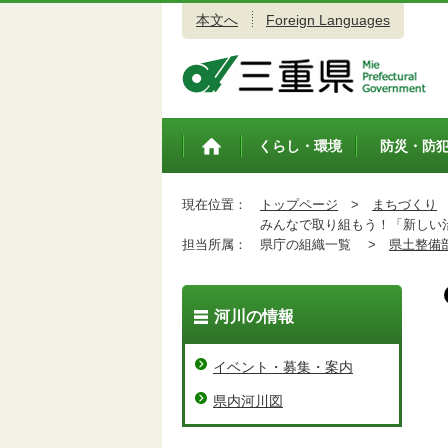
本文へ
Foreign Languages
三重県公式ウェブサイト
くらし・環境
防災・防
トップペ
ージ
現在位置：
トップページ
>
まちづくり
みんなで取り組もう！「新しい治
担当所属：
県庁の組織一覧 >
県土整備
河川の情報
イベント・募集・案内
県内河川図