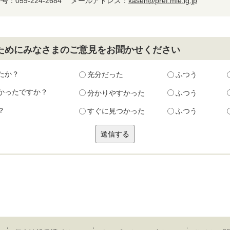
：059-224-2684
メールアドレス：
kasen@pref.mie.lg.jp
ためにみなさまのご意見をお聞かせください
たか？
充分だった
ふつう
かったですか？
分かりやすかった
ふつう
？
すぐに見つかった
ふつう