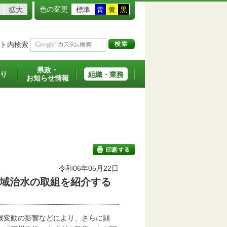
色の変更
拡大
標準
青
黄
黒
ト内検索
県政・
り
組織・業務
お知らせ情報
令和06年05月22日
域治水の取組を紹介する
印刷する
候変動の影響などにより、さらに頻