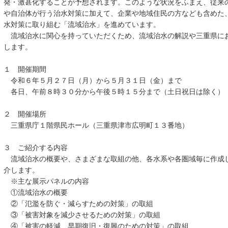
発・激甚化することが予想されます。このような状況をふまえ、従来
や自治体が行う治水対策に加えて、企業や地域住民の方なども含めた
水対策に取り組む「流域治水」を進めています。
流域治水に関心を持っていただくため、流域治水の解説や三重県に
します。
１ 開催期間
令和６年５月２７日（月）から５月３１日（金）まで
各日、午前８時３０分から午後５時１５分まで（土日祝日は除く）
２ 開催場所
三重県庁１階県民ホール（三重県津市広明町１３番地）
３ ご紹介する内容
流域治水の概要や、さまざまな取組の他、各水系や各圏域毎に作成
介します。
※主な展示パネルの内容
①流域治水の概要
②「氾濫を防ぐ・減らすための対策」の取組
③「被害対象を減少させるための対策」の取組
④「被害の軽減、早期復旧・復興のための対策」の取組