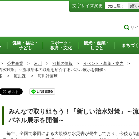
文字サイズ変更
元に戻す
縮小
サイ
健康・福祉・
スポーツ・
観光・産業・
犯
まちづく
子ども
教育・文化
しごと
>
公共事業
>
河川
>
河川の情報
>
イベント・募集・案内
>
水対策」～流域治水の取組を紹介するパネル展示を開催～
部
>
河川課
>
河川計画班
みんなで取り組もう！「新しい治水対策」～流
パネル展示を開催～
毎年、全国で豪雨による大規模な水災害が発生しており、今後も気