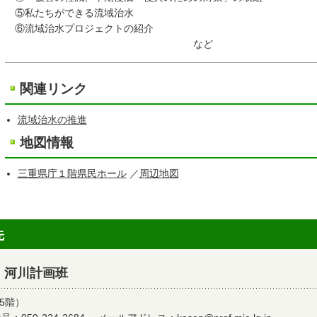
⑤私たちができる流域治水
⑥流域治水プロジェクトの紹介
など
関連リンク
流域治水の推進
地図情報
三重県庁１階県民ホール
／
周辺地図
先
 河川計画班
5階）