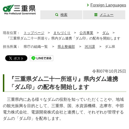
Foreign Languages
検索
メニュー
三重県公式ウェブ
サイト
現在位置：
トップページ
>
まちづくり
>
公共事業
>
ダム
>
『三重県ダム二十一所巡り』県内ダム連携「ダム印」の配布を開始します
担当所属：
県庁の組織一覧 >
県土整備部
>
河川課
>
ダム班
令和07年10月25日
『三重県ダム二十一所巡り』県内ダム連携
「ダム印」の配布を開始します
三重県内にある様々なダムの役割を知っていただくことや、地域
の観光振興を目的として、三重県、国、水資源機構、志摩市、中部
電力株式会社、電源開発株式会社と連携して、それぞれが管理する
ダムの「ダム印」を配布します。