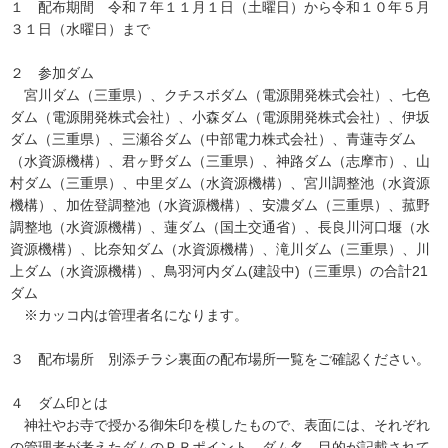
１ 配布期間 令和７年１１月１日（土曜日）から令和１０年５月
３１日（水曜日）まで
２ 参加ダム
宮川ダム（三重県）、クチスボダム（電源開発株式会社）、七色
ダム（電源開発株式会社）、小森ダム（電源開発株式会社）、伊坂
ダム（三重県）、三瀬谷ダム（中部電力株式会社）、青蓮寺ダム
（水資源機構）、君ヶ野ダム（三重県）、神路ダム（志摩市）、山
村ダム（三重県）、中里ダム（水資源機構）、宮川調整池（水資源
機構）、加佐登調整池（水資源機構）、安濃ダム（三重県）、菰野
調整地（水資源機構）、蓮ダム（国土交通省）、長良川河口堰（水
資源機構）、比奈知ダム（水資源機構）、滝川ダム（三重県）、川
上ダム（水資源機構）、鳥羽河内ダム(建設中)（三重県）の合計21
ダム
※カッコ内は管理者名になります。
３ 配布場所 別添チラシ裏面の配布場所一覧をご確認ください。
４ ダム印とは
神社やお寺で授かる御朱印を模したもので、表面には、それぞれ
の管理者が考えたダムのＰＲポイント、ダム名、目的が記載されて