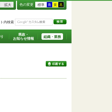
色の変更
拡大
標準
青
黄
黒
ト内検索
県政・
り
組織・業務
お知らせ情報
印刷する