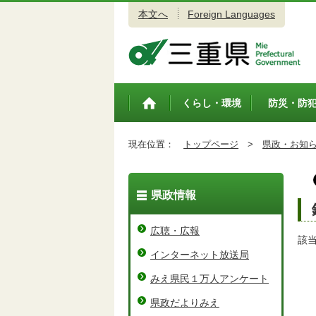
本文へ
Foreign Languages
三重県公式ウェブサイト
くらし・環境
防災・防
トップペ
ージ
現在位置：
トップページ
>
県政・お知
県政情報
広聴・広報
該
インターネット放送局
みえ県民１万人アンケート
県政だよりみえ