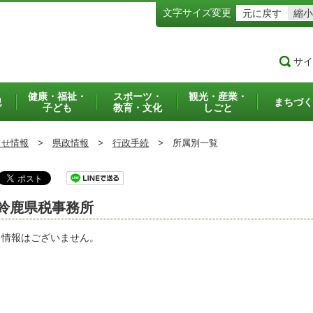
文字サイズ変更
元に戻す
縮小
サイ
健康・福祉・
スポーツ・
観光・産業・
犯
まちづく
子ども
教育・文化
しごと
らせ情報
>
県政情報
>
行政手続
>
所属別一覧
鈴鹿県税事務所
当情報はございません。