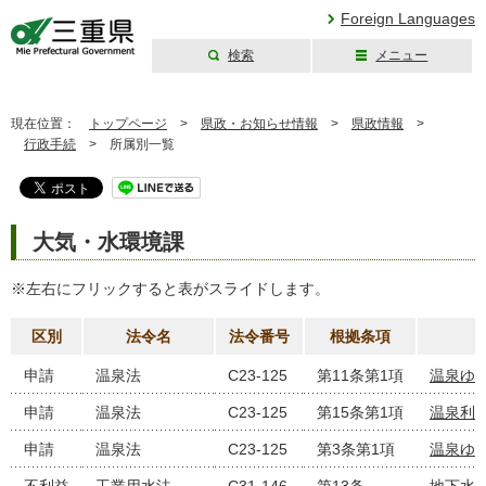
Foreign Languages
検索
メニュー
三重県公式ウェブ
サイト
現在位置：
トップページ
>
県政・お知らせ情報
>
県政情報
>
行政手続
>
所属別一覧
大気・水環境課
※左右にフリックすると表がスライドします。
区別
法令名
法令番号
根拠条項
申請
温泉法
C23-125
第11条第1項
温泉ゆ
申請
温泉法
C23-125
第15条第1項
温泉利
申請
温泉法
C23-125
第3条第1項
温泉ゆ