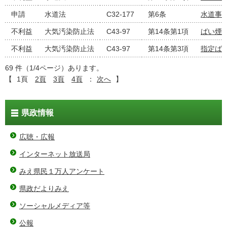
申請
水道法
C32-177
第6条
水道事
不利益
大気汚染防止法
C43-97
第14条第1項
ばい煙
不利益
大気汚染防止法
C43-97
第14条第3項
指定ば
69 件（1/4ページ）あります。
【
1頁
2頁
3頁
4頁
：
次へ
】
県政情報
広聴・広報
インターネット放送局
みえ県民１万人アンケート
県政だよりみえ
ソーシャルメディア等
公報