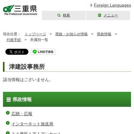
Foreign Languages
検索
メニュー
三重県公式ウェブ
サイト
現在位置：
トップページ
>
県政・お知らせ情報
>
県政情報
>
行政手続
>
所属別一覧
津建設事務所
該当情報はございません。
県政情報
広聴・広報
インターネット放送局