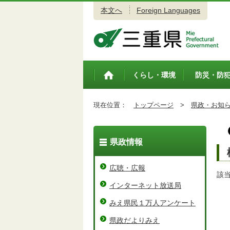
本文へ
Foreign Languages
三重県公式ウェブサイト
くらし・環境
防災・防
トップペ
ージ
現在位置：
トップページ
>
県政・お知
県政情報
広聴・広報
該
インターネット放送局
みえ県民１万人アンケート
県政だよりみえ