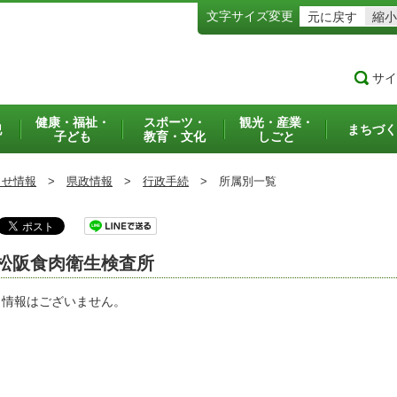
文字サイズ変更
元に戻す
縮小
サイ
健康・福祉・
スポーツ・
観光・産業・
犯
まちづく
子ども
教育・文化
しごと
らせ情報
>
県政情報
>
行政手続
>
所属別一覧
松阪食肉衛生検査所
当情報はございません。