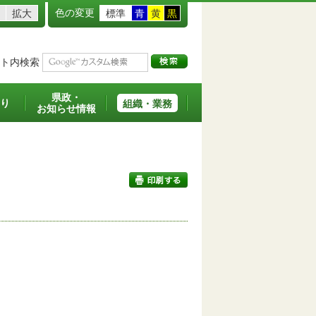
色の変更
拡大
標準
青
黄
黒
ト内検索
県政・
り
組織・業務
お知らせ情報
印刷する