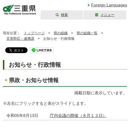
Foreign Languages
検索
メニュー
三重県公式ウェブ
サイト
現在位置：
トップページ
>
県の組織
>
県の組織一覧
>
災害即応・連携課
>
お知らせ・行政情報
お知らせ・行政情報
県政・お知らせ情報
掲載日順に表示しています。
※左右にフリックすると表がスライドします。
令和05年8月13日
庁内会議の開催（８月１３日）