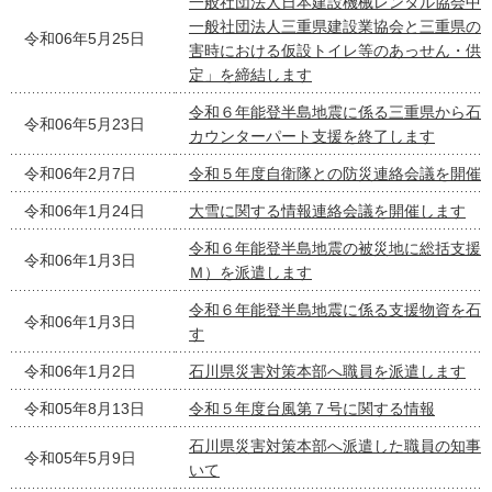
一般社団法人日本建設機械レンタル協会中
一般社団法人三重県建設業協会と三重県の
令和06年5月25日
害時における仮設トイレ等のあっせん・供
定」を締結します
令和６年能登半島地震に係る三重県から石
令和06年5月23日
カウンターパート支援を終了します
令和06年2月7日
令和５年度自衛隊との防災連絡会議を開催
令和06年1月24日
大雪に関する情報連絡会議を開催します
令和６年能登半島地震の被災地に総括支援
令和06年1月3日
Ｍ）を派遣します
令和６年能登半島地震に係る支援物資を石
令和06年1月3日
す
令和06年1月2日
石川県災害対策本部へ職員を派遣します
令和05年8月13日
令和５年度台風第７号に関する情報
石川県災害対策本部へ派遣した職員の知事
令和05年5月9日
いて