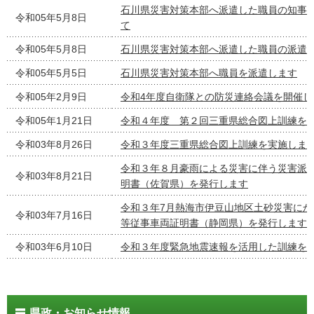
石川県災害対策本部へ派遣した職員の知事
令和05年5月8日
て
令和05年5月8日
石川県災害対策本部へ派遣した職員の派遣
令和05年5月5日
石川県災害対策本部へ職員を派遣します
令和05年2月9日
令和4年度自衛隊との防災連絡会議を開催し
令和05年1月21日
令和４年度 第２回三重県総合図上訓練を
令和03年8月26日
令和３年度三重県総合図上訓練を実施しま
令和３年８月豪雨による災害に伴う災害派
令和03年8月21日
明書（佐賀県）を発行します
令和３年7月熱海市伊豆山地区土砂災害にか
令和03年7月16日
等従事車両証明書（静岡県）を発行します
令和03年6月10日
令和３年度緊急地震速報を活用した訓練を
県政・お知らせ情報