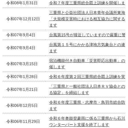
令和08年1月31日
令和７年度三重県総合図上訓練を開催しま
三重県と公益社団法人日本青年会議所東海
令和07年12月12日
「大規模災害時における相互協力に関する
ます
令和07年9月4日
台風第15号が接近していますので厳重に警
台風第１５号にかかる津地方気象台との連
令和07年9月4日
ます
宿泊機能付き自動車「災害即応出動車」の
令和07年3月15日
催します
令和07年1月28日
令和６年度第２回三重県総合図上訓練を実
「三重県と一般社団法人日本ＲＶ協会との
令和07年1月21日
る協定」を締結します
令和６年度三重県・志摩市・鳥羽市総合防
令和06年12月5日
ます
令和６年奥能登豪雨に係る三重県から石川
令和06年11月29日
ウンターパート支援を終了します