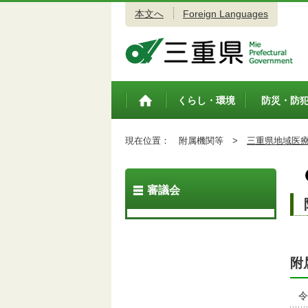
本文へ
Foreign Languages
三重県公式ウェブサイト
くらし・環境
防災・防
トップペ
ージ
現在位置：
附属機関等 >
三重県地域医
審議会
附
令