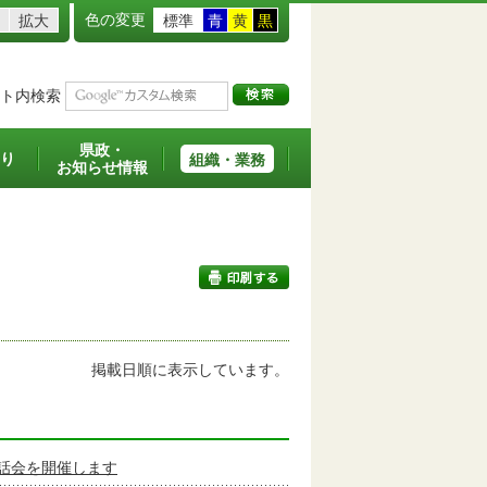
色の変更
拡大
標準
青
黄
黒
ト内検索
県政・
り
組織・業務
お知らせ情報
印刷する
掲載日順に表示しています。
話会を開催します