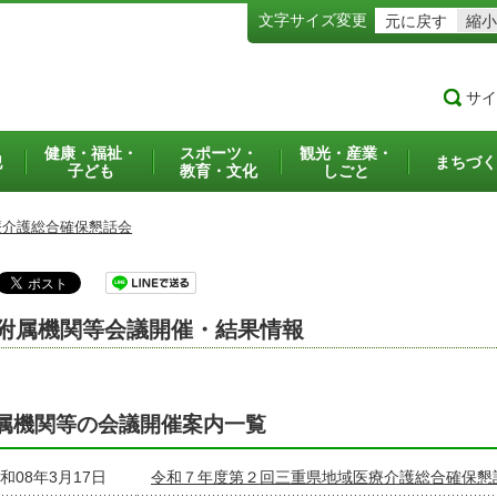
文字サイズ変更
元に戻す
縮小
サイ
健康・福祉・
スポーツ・
観光・産業・
犯
まちづく
子ども
教育・文化
しごと
療介護総合確保懇話会
附属機関等会議開催・結果情報
属機関等の会議開催案内一覧
和08年3月17日
令和７年度第２回三重県地域医療介護総合確保懇