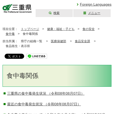
Foreign Languages
検索
メニュー
三重県公式ウェブ
サイト
現在位置：
トップページ
>
健康・福祉・子ども
>
食の安全
>
食中毒
>
食中毒関係
担当所属：
県庁の組織一覧 >
医療保健部
>
食品安全課
>
食品衛生・表示班
食中毒関係
三重県の食中毒発生状況
（令和08年08月07日）
最近の食中毒発生状況
（令和08年08月07日）