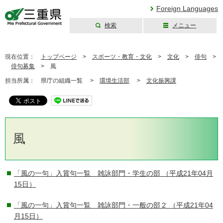
Foreign Languages
検索
メニュー
三重県公式ウェブ
サイト
現在位置：
トップページ
>
スポーツ・教育・文化
>
文化
>
俳句
>
俳句募集
>
風
担当所属：
県庁の組織一覧 >
環境生活部
>
文化振興課
風
「風の一句」入賞句一覧 雑詠部門・学生の部
（平成21年04月
15日）
「風の一句」入賞句一覧 雑詠部門・一般の部２
（平成21年04
月15日）