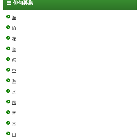
俳句募集
海
旅
花
道
祭
空
遊
水
風
音
木
山