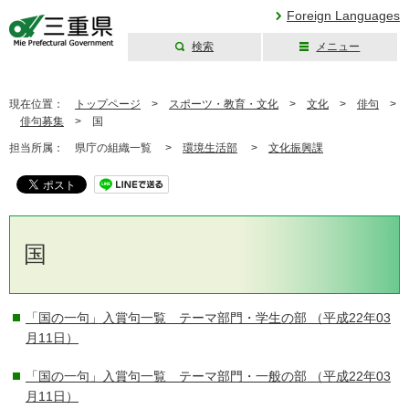
Foreign Languages
検索
メニュー
三重県公式ウェブ
サイト
現在位置：
トップページ
>
スポーツ・教育・文化
>
文化
>
俳句
>
俳句募集
>
国
担当所属：
県庁の組織一覧 >
環境生活部
>
文化振興課
国
「国の一句」入賞句一覧 テーマ部門・学生の部
（平成22年03
月11日）
「国の一句」入賞句一覧 テーマ部門・一般の部
（平成22年03
月11日）