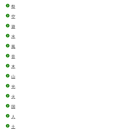
祭
空
遊
水
風
音
木
山
光
火
国
人
土