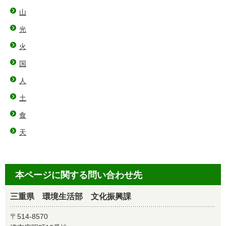
山
光
火
国
人
土
食
天
本ページに関する問い合わせ先
三重県 環境生活部 文化振興課
〒514-8570