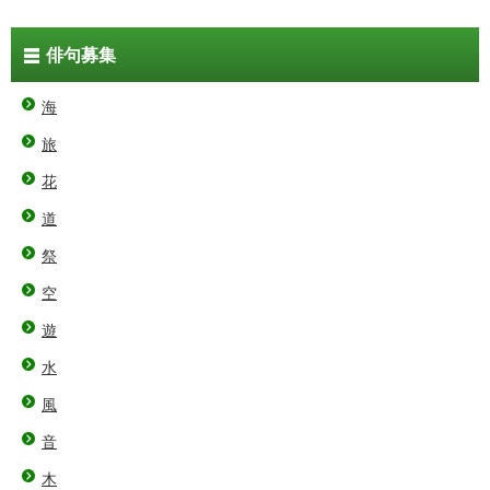
俳句募集
海
旅
花
道
祭
空
遊
水
風
音
木