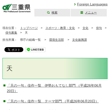
Foreign Languages
検索
メニュー
三重県公式ウェブ
サイト
現在位置：
トップページ
>
スポーツ・教育・文化
>
文化
>
俳句
>
俳句募集
>
天
担当所属：
県庁の組織一覧 >
環境生活部
>
文化振興課
天
「天の一句」佳作一覧 伊勢おもてなし部門
（平成26年06月
20日）
「天の一句」佳作一覧 テーマ部門
（平成26年06月20日）