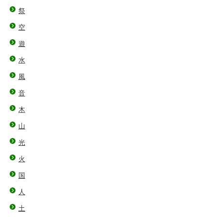
祭
空
遊
水
風
音
木
山
光
火
国
人
土