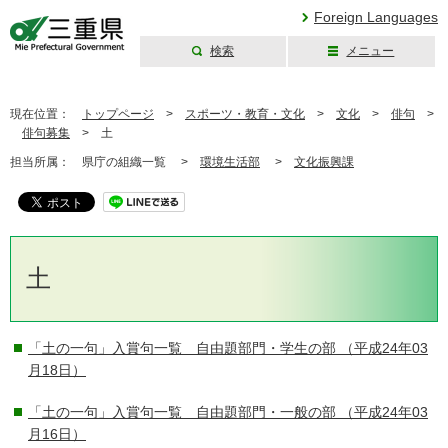
Foreign Languages
検索
メニュー
三重県公式ウェブ
サイト
現在位置：
トップページ
>
スポーツ・教育・文化
>
文化
>
俳句
>
俳句募集
>
土
担当所属：
県庁の組織一覧 >
環境生活部
>
文化振興課
土
「土の一句」入賞句一覧 自由題部門・学生の部
（平成24年03
月18日）
「土の一句」入賞句一覧 自由題部門・一般の部
（平成24年03
月16日）