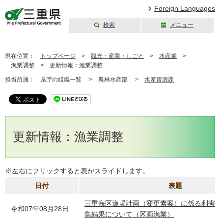
Foreign Languages
検索
メニュー
三重県公式ウェブ
サイト
現在位置：
トップページ
>
観光・産業・しごと
>
水産業
>
漁業調整
>
更新情報：漁業調整
担当所属：
県庁の組織一覧 >
農林水産部 >
水産資源課
更新情報：漁業調整
※左右にフリックすると表がスライドします。
日付
表題
三重海区漁場計画（変更素案）に係る利害
令和07年08月28日
集結果について（区画漁業）