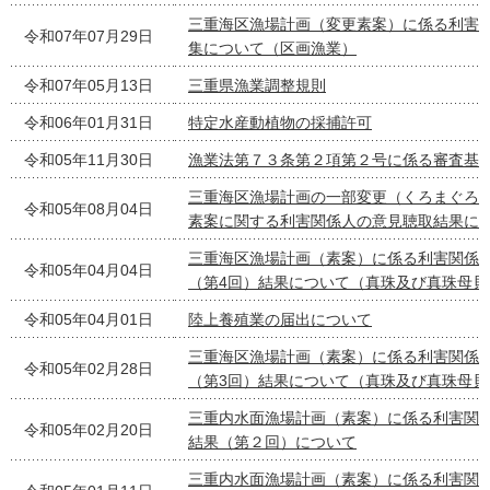
三重海区漁場計画（変更素案）に係る利害
令和07年07月29日
集について（区画漁業）
令和07年05月13日
三重県漁業調整規則
令和06年01月31日
特定水産動植物の採捕許可
令和05年11月30日
漁業法第７３条第２項第２号に係る審査基
三重海区漁場計画の一部変更（くろまぐろ
令和05年08月04日
素案に関する利害関係人の意見聴取結果に
三重海区漁場計画（素案）に係る利害関係
令和05年04月04日
（第4回）結果について（真珠及び真珠母貝
令和05年04月01日
陸上養殖業の届出について
三重海区漁場計画（素案）に係る利害関係
令和05年02月28日
（第3回）結果について（真珠及び真珠母貝
三重内水面漁場計画（素案）に係る利害関
令和05年02月20日
結果（第２回）について
三重内水面漁場計画（素案）に係る利害関