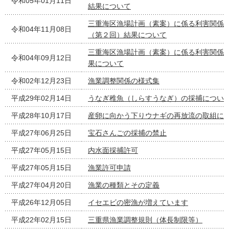
令和05年01月11日
結果について
三重海区漁場計画（素案）に係る利害関係
令和04年11月08日
（第２回）結果について
三重海区漁場計画（素案）に係る利害関係
令和04年09月12日
果について
令和02年12月23日
漁業調整関係の様式集
平成29年02月14日
うなぎ稚魚（しらすうなぎ）の採捕につい
平成28年10月17日
産卵に向かう下りウナギの再放流の取組に
平成27年06月25日
宝石さんごの採捕の禁止
平成27年05月15日
内水面採捕許可
平成27年05月15日
漁業許可申請
平成27年04月20日
漁業の種類とその定義
平成26年12月05日
イセエビの密漁が増えています
平成22年02月15日
三重県漁業調整規則（体長制限等）