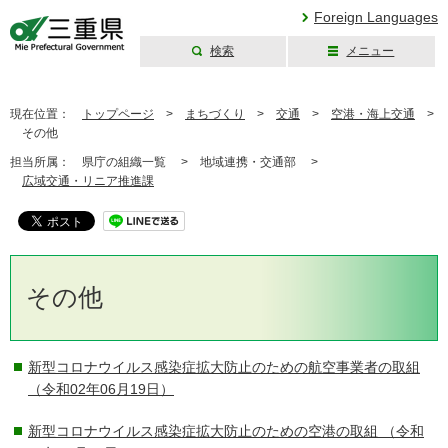
Foreign Languages
検索
メニュー
三重県公式ウェブ
サイト
現在位置：
トップページ
>
まちづくり
>
交通
>
空港・海上交通
>
その他
担当所属：
県庁の組織一覧 >
地域連携・交通部 >
広域交通・リニア推進課
その他
新型コロナウイルス感染症拡大防止のための航空事業者の取組
（令和02年06月19日）
新型コロナウイルス感染症拡大防止のための空港の取組
（令和