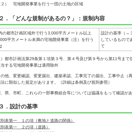
注２）
宅地開発事業を行う一団の土地の区域
２．「どんな規制があるの？」：規制内容
内の都市計画区域外で行う3,000平方メートル以上
設計の基準（→
0,000平方メートル未満の宅地開発事業（注）を行う
しているもので
は
て
注）都市計画法第29条第１項第３号、第４号及び第９号から第11号ま
該当する宅地開発事業は適用除外
その他、変更確認、変更届出、建築承認、工事完了の届出、工事中止（
画法に類似した規定があります。（詳細は条例及び規則参照）
国、県、市町、これらの一部事務組合等については協議をもって確認が
３．設計の基準
例別表第一 １の項（敷地と道路の関係）
例別表第一 ２の項（道路）