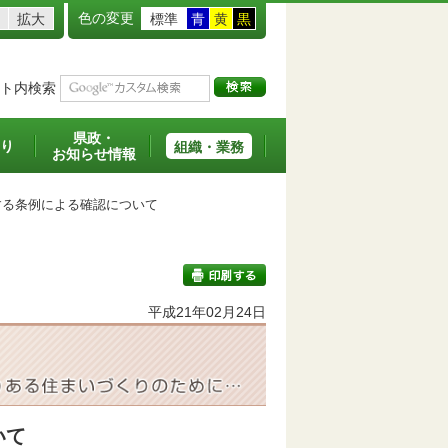
色の変更
拡大
標準
青
黄
黒
ト内検索
県政・
り
組織・業務
お知らせ情報
る条例による確認について
平成21年02月24日
印刷する
いて