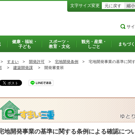
文字サイズ変更
元に戻す
縮小
サイ
健康・福祉・
スポーツ・
観光・産業・
犯
まちづく
子ども
教育・文化
しごと
>
すまい
>
開発許可
>
宅地開発条例
>
宅地開発事業の基準に関す
部
>
建築開発課
>
開発審査班
宅地開発事業の基準に関する条例による確認につ