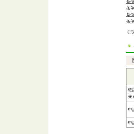
条
条
条
条
※
確
先
申
申