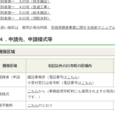
例別表第一 ３の項（排水施設）
例別表第一 ４の項（造成工事）
例別表第一 ５の項（給水施設）
例別表第一 ６の項（消防水利）
取扱い細目は、都市計画法同様、
宅地等開発事業に関する技術マニュア
４．申請先、申請様式等
開発区域
開発区域
右記以外の21市町の区域内
認権者（申請
建設事務所（電話番号は
こちら
）
）
※受付窓口は各市町（電話番号は
こちら
）
こちら
から（事務処理市町村にも適用されますが宛先
請様式
です。）
請手数料
こちら
のとおり