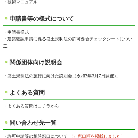
・
技術マニュアル
申請書等の様式について
・
申請書様式
・
建築確認申請に係る盛土規制法の許可要否チェックシートについ
て
関係団体向け説明会
・
盛土規制法の施行に向けた説明会（令和7年3月7日開催）
よくある質問
・よくある質問は
コチラ
から
問い合わせ先一覧
・
許可申請等の相談窓口について
（←窓口順を掲載しました）