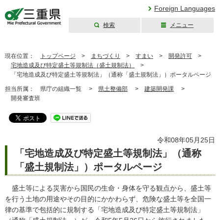
Foreign Languages
検索
メニュー
三重県公式ウェブ
サイト
現在位置：
トップページ
>
まちづくり
>
すまい
>
開発許可
>
宅地造成及び特定盛土等規制法（盛土規制法）
>
「宅地造成及び特定盛土等規制法」（通称「盛土規制法」）ポータルページ
担当所属：
県庁の組織一覧 >
県土整備部
>
建築開発課
>
開発審査班
令和08年05月25日
「宅地造成及び特定盛土等規制法」（通称
「盛土規制法」）ポータルページ
盛土等による災害から国民の生命・身体を守る観点から、盛土等
を行う土地の用途やその目的にかかわらず、危険な盛土等を全国一
律の基準で包括的に規制する「宅地造成及び特定盛土等規制法」