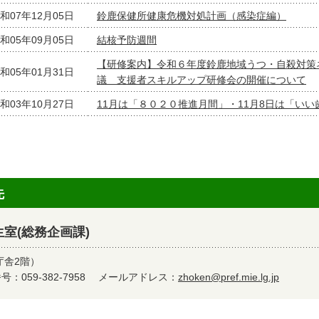
和07年12月05日
鈴鹿保健所健康危機対処計画（感染症編）
和05年09月05日
結核予防週間
【研修案内】令和６年度鈴鹿地域うつ・自殺対策
和05年01月31日
議 支援者スキルアップ研修会の開催について
和03年10月27日
11月は「８０２０推進月間」・11月8日は「いい
先
室(総務企画課)
庁舎2階）
：059-382-7958
メールアドレス：
zhoken@pref.mie.lg.jp