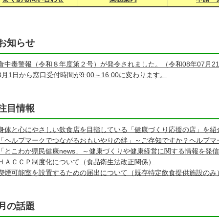
お知らせ
食中毒警報（令和８年度第２号）が発令されました。（令和08年07月2
8月1日から窓口受付時間が9:00～16:00に変わります。
注目情報
身体と心にやさしい飲食店を目指している「健康づくり応援の店」を紹
「ヘルプマークでつながるおもいやりの絆」～ご存知ですか？ヘルプマ
「とこわか県民健康news」～健康づくりや健康経営に関する情報を発
ＨＡＣＣＰ制度化について（食品衛生法改正関係）
喫煙可能室を設置するための届出について（既存特定飲食提供施設のみ
月の話題