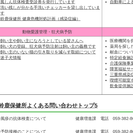
風しん抗体検査受診券を発行しています
自動車によ
洗い残しが分かる手洗いチェッカーを貸し出していま
す
鈴鹿保健所 健康危機対処計画（感染症編）
動物愛護管理・狂犬病予防
飼い主や飼い主になろうとしている皆さんへ
医療機関を
飼い犬の登録、狂犬病予防注射は飼い主の義務です
薬局を探し
飼い主のいない猫の引き取りを減らす取組について
献血につい
迷子犬情報
特定給食施
介護保険事
障害福祉サ
三重県感染
喫煙可能室
飲食提供施
鈴鹿保健所よくある問い合わせトップ5
風疹の抗体検査について 健康増進課 電話 059-382-86
予防接種のことについて 健康増進課 電話 059-382-86