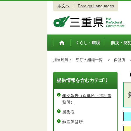
本文へ
Foreign Languages
三重県公式ウェブサイト
くらし・環境
防災・防
トップペ
ージ
担当所属：
県庁の組織一覧 >
保健所 
提供情報を含むカテゴリ
年次報告（保健所・福祉事
務所）
感染症
鈴鹿保健所