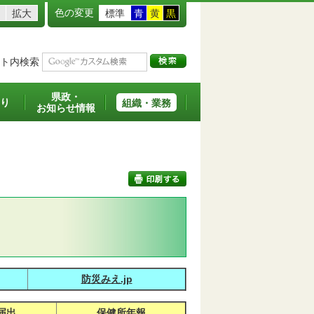
色の変更
拡大
標準
青
黄
黒
ト内検索
県政・
り
組織・業務
お知らせ情報
印刷する
防災みえ.jp
届出
保健所年報