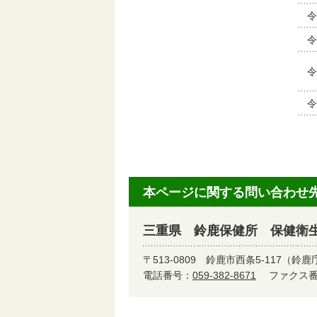
令
令
令
令
本ページに関する問い合わせ
三重県 鈴鹿保健所 保健衛生
〒513-0809
鈴鹿市西条5-117（鈴鹿
電話番号：
059-382-8671
ファクス番号