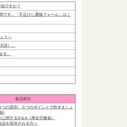
存知ですか？
期間です。「不正けし通報フォーム」はこ
しょう～
犬談）。
ます。
食品衛生
３つの原則、６つのポイントで防ぎましょ
報)
スに関するQ＆A（厚生労働省）
食品を提供される方へ