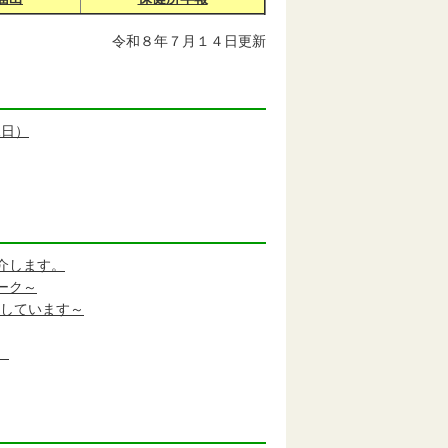
令和８年７月１４日更新
1日）
介します。
ーク～
信しています～
）