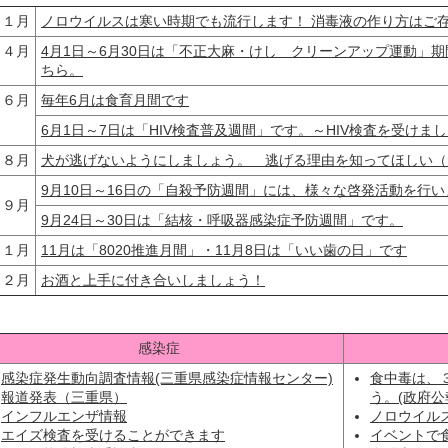
１月
ノロウイルスは寒い時期でも流行します！ 消毒液の作り方はご
４月
4月1日～6月30日は「不正大麻・けし クリーンアップ運動」
ちら。
６月
毎年6月は食育月間です
6月1日～7日は「HIV検査普及週間」です。～HIV検査を受けま
８月
犬が逃げないようにしましょう。 逃げる理由を知ってほしい（
9月10日～16日の「自殺予防週間」には、様々な啓発活動を行い
９月
9月24日～30日は「結核・呼吸器感染症予防週間」です。
１１月
11月は「8020推進月間」・11月8日は「いい歯の日」です
１２月
お酒と上手に付き合いしましょう！
感染症
感染症発生動向調査情報(三重県感染症情報センター)
食中毒は、
報道発表（三重県）
う。(政府公
インフルエンザ情報
ノロウイル
エイズ検査を受けることができます
イベントで