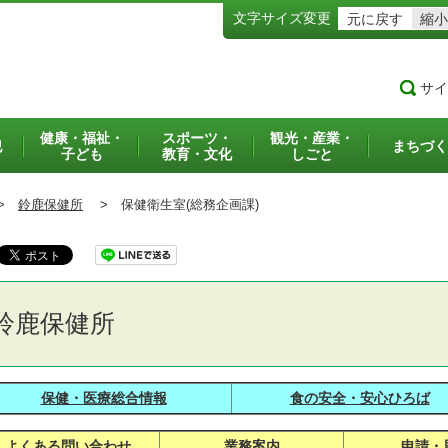
文字サイズ変更
元に戻す
縮小
サイ
健康・福祉・
スポーツ・
観光・産業・
犯
まちづく
子ども
教育・文化
しごと
>
鈴鹿保健所
>
保健衛生室(総務企画課)
鈴鹿保健所
保健・医療総合情報
食の安全・安心ひろば
よくある問い合わせ
業務案内
申請・