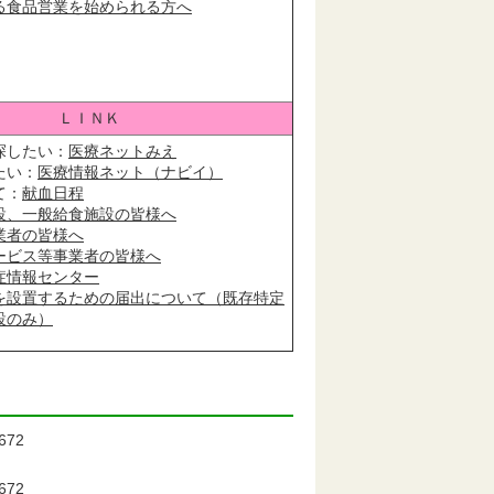
る食品営業を始められる方へ
ＬＩＮＫ
探したい：
医療ネットみえ
たい：
医療情報ネット（ナビイ）
て：
献血日程
設、一般給食施設の皆様へ
業者の皆様へ
ービス等事業者の皆様へ
症情報センター
を設置するための届出について（既存特定
設のみ）
72
72