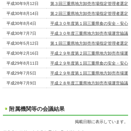
平成30年9月12日
第３回三重県地方卸売市場指定管理者選定
平成30年8月14日
第２回三重県地方卸売市場指定管理者選定
平成30年8月4日
平成３０年度第１回三重県食の安全・安心
平成30年7月7日
平成３０年度三重県地方卸売市場運営協議
平成30年5月12日
第１回三重県地方卸売市場指定管理者選定
平成30年2月16日
平成２９年度第２回三重県地方卸売市場運
平成29年8月11日
平成２９年度第１回三重県食の安全・安心
平成29年7月5日
平成２９年度第１回三重県地方卸売市場運
平成28年7月9日
平成２８年度三重県地方卸売市場運営協議
附属機関等の会議結果
掲載日順に表示しています。