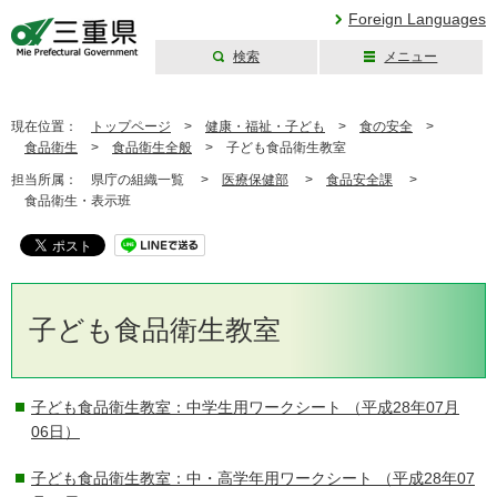
Foreign Languages
検索
メニュー
三重県公式ウェブ
サイト
現在位置：
トップページ
>
健康・福祉・子ども
>
食の安全
>
食品衛生
>
食品衛生全般
>
子ども食品衛生教室
担当所属：
県庁の組織一覧 >
医療保健部
>
食品安全課
>
食品衛生・表示班
子ども食品衛生教室
子ども食品衛生教室：中学生用ワークシート
（平成28年07月
06日）
子ども食品衛生教室：中・高学年用ワークシート
（平成28年07