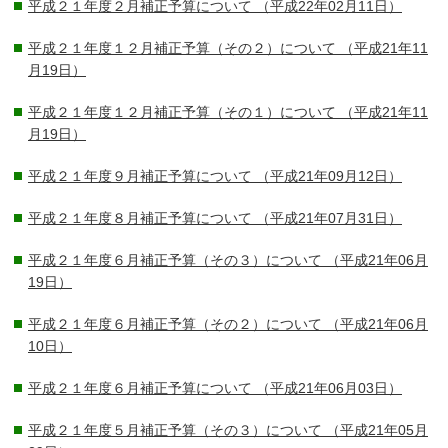
平成２１年度２月補正予算について
（平成22年02月11日）
平成２１年度１２月補正予算（その２）について
（平成21年11
月19日）
平成２１年度１２月補正予算（その１）について
（平成21年11
月19日）
平成２１年度９月補正予算について
（平成21年09月12日）
平成２１年度８月補正予算について
（平成21年07月31日）
平成２１年度６月補正予算（その３）について
（平成21年06月
19日）
平成２１年度６月補正予算（その２）について
（平成21年06月
10日）
平成２１年度６月補正予算について
（平成21年06月03日）
平成２１年度５月補正予算（その３）について
（平成21年05月