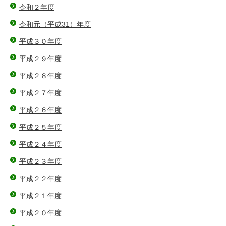
令和２年度
令和元（平成31）年度
平成３０年度
平成２９年度
平成２８年度
平成２７年度
平成２６年度
平成２５年度
平成２４年度
平成２３年度
平成２２年度
平成２１年度
平成２０年度