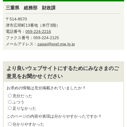
三重県 総務部 財政課
〒514-8570
津市広明町13番地（本庁3階）
電話番号：
059-224-2216
ファクス番号：059-224-2125
メールアドレス：
zaisei@pref.mie.lg.jp
より良いウェブサイトにするためにみなさまのご
意見をお聞かせください
お求めの情報は充分掲載されていましたか？
充分だった
ふつう
足りなかった
このページの内容や表現は分かりやすかったですか？
分かりやすかった