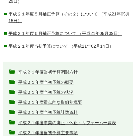
29日）
平成２１年度５月補正予算（その２）について
（平成21年05月
15日）
平成２１年度５月補正予算について
（平成21年05月09日）
平成２１年度当初予算について
（平成21年02月14日）
平成２１年度当初予算調製方針
平成２１年度当初予算の概要
平成２１年度当初予算の状況
平成２１年度重点的な取組別概要
平成２１年度当初予算計数資料
平成２１年度事業の廃止・休止・リフォーム一覧表
平成２１年度当初予算主要事項