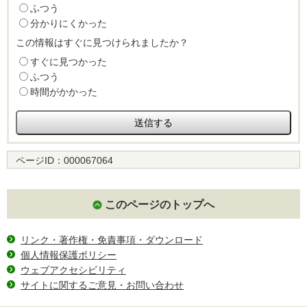
ふつう
分かりにくかった
この情報はすぐに見つけられましたか？
すぐに見つかった
ふつう
時間がかかった
ページID：
000067064
このページのトップへ
リンク・著作権・免責事項・ダウンロード
個人情報保護ポリシー
ウェブアクセシビリティ
サイトに関するご意見・お問い合わせ