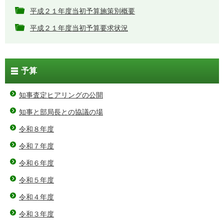
平成２１年度当初予算施策別概要
平成２１年度当初予算要求状況
予算
知事査定ヒアリングの公開
知事と部局長との協議の場
令和８年度
令和７年度
令和６年度
令和５年度
令和４年度
令和３年度