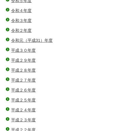
令和５年度
令和４年度
令和３年度
令和２年度
令和元（平成31）年度
平成３０年度
平成２９年度
平成２８年度
平成２７年度
平成２６年度
平成２５年度
平成２４年度
平成２３年度
平成２２年度