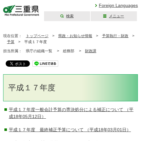
Foreign Languages
検索
メニュー
三重県公式ウェブ
サイト
現在位置：
トップページ
>
県政・お知らせ情報
>
予算執行・財政
>
予算
>
平成１７年度
担当所属：
県庁の組織一覧 >
総務部 >
財政課
平成１７年度
平成１７年度一般会計予算の専決処分による補正について
（平
成18年05月12日）
平成１７年度 最終補正予算について
（平成18年03月01日）