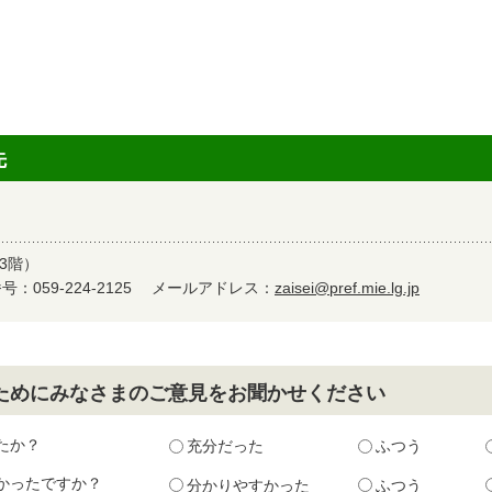
先
3階）
：059-224-2125
メールアドレス：
zaisei@pref.mie.lg.jp
ためにみなさまのご意見をお聞かせください
たか？
充分だった
ふつう
かったですか？
分かりやすかった
ふつう