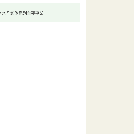
クス予算体系別主要事業