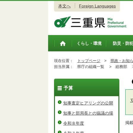
本文へ
Foreign Languages
三重県公式ウェブサイト
くらし・環境
防災・防
トップペ
ージ
現在位置：
トップページ
>
県政・お知
担当所属：
県庁の組織一覧 >
総務部 
予算
知事査定ヒアリングの公開
知事と部局長との協議の場
掲
令和８年度