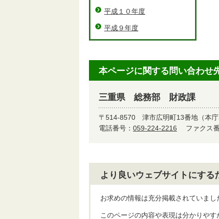
平成１０年度
平成９年度
本ページに関する問い合わせ
三重県 総務部 財政課
〒514-8570
津市広明町13番地（本庁
電話番号：
059-224-2216
ファクス番号
より良いウェブサイトにする
お求めの情報は充分掲載されていまし
このページの内容や表現は分かりやす