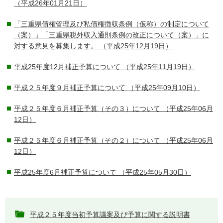
（平成26年01月21日）
「三重県債権管理及び私債権徴収条例（仮称）の制定について
（案）」「三重県税外収入通則条例の改正について（案）」に
対する意見を募集します。
（平成25年12月19日）
平成25年度12月補正予算について
（平成25年11月19日）
平成２５年度９月補正予算について
（平成25年09月10日）
平成２５年度６月補正予算（その３）について
（平成25年06月
12日）
平成２５年度６月補正予算（その２）について
（平成25年06月
12日）
平成25年度6月補正予算について
（平成25年05月30日）
平成２５年度当初予算議案及び予算に関する説明書