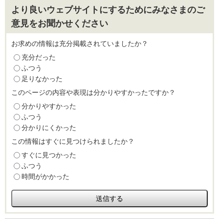
より良いウェブサイトにするためにみなさまのご
意見をお聞かせください
お求めの情報は充分掲載されていましたか？
充分だった
ふつう
足りなかった
このページの内容や表現は分かりやすかったですか？
分かりやすかった
ふつう
分かりにくかった
この情報はすぐに見つけられましたか？
すぐに見つかった
ふつう
時間がかかった