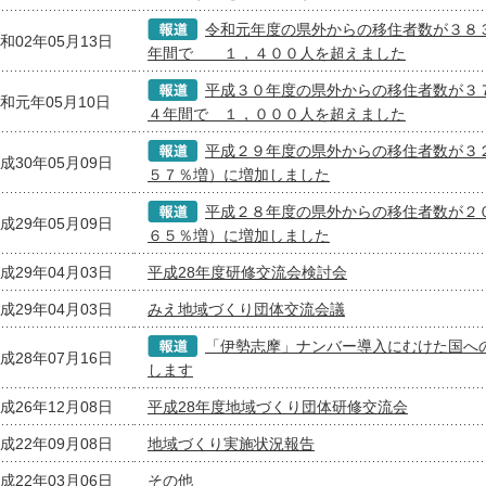
令和元年度の県外からの移住者数が３８
和02年05月13日
年間で １，４００人を超えました
平成３０年度の県外からの移住者数が３
和元年05月10日
４年間で １，０００人を超えました
平成２９年度の県外からの移住者数が３
成30年05月09日
５７％増）に増加しました
平成２８年度の県外からの移住者数が２
成29年05月09日
６５％増）に増加しました
成29年04月03日
平成28年度研修交流会検討会
成29年04月03日
みえ地域づくり団体交流会議
「伊勢志摩」ナンバー導入にむけた国へ
成28年07月16日
します
成26年12月08日
平成28年度地域づくり団体研修交流会
成22年09月08日
地域づくり実施状況報告
成22年03月06日
その他