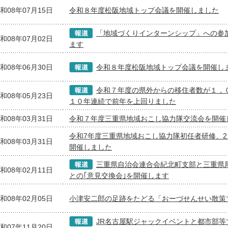
和08年07月15日
令和８年度松阪地域トップ会議を開催しました
「地域づくりインターンシップ」への参
和08年07月02日
ます
和08年06月30日
令和８年度松阪地域トップ会議を開催し
令和７年度の県外からの移住者数が１，
和08年05月23日
１０年連続で前年を上回りました
和08年03月31日
令和７年度三重県地域おこし協力隊交流会を開催
令和7年度三重県地域おこし協力隊初任者研修、
和08年03月31日
開催しました
三重県自治会連合会紀北町支部と三重県
和08年02月11日
との｢意見交換会｣を開催します
和08年02月05日
小津安二郎の足跡をたどる「おーづせんせい散策
JR名古屋駅ジャックイベントと都市部等
和07年11月20日