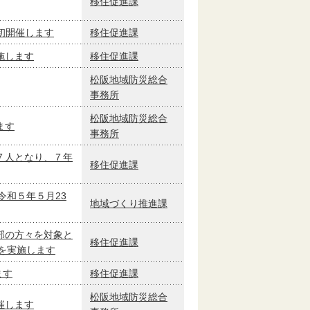
移住促進課
を初開催します
移住促進課
施します
移住促進課
松阪地域防災総合
事務所
松阪地域防災総合
ます
事務所
７人となり、７年
移住促進課
令和５年５月23
地域づくり推進課
部の方々を対象と
移住促進課
を実施します
ます
移住促進課
松阪地域防災総合
催します