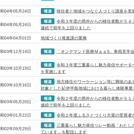
和04年05月24日
移住者と地域をつなぐ人づくり講座を実
令和３年度の県外からの移住者数が５４
和04年05月24日
連続で前年を上回りました
和04年04月01日
地域づくり推進課の業務
和03年12月14日
「オンデマンド医療ＭａａS」車両見学
令和３年度三重暮らし魅力発信サポータ
和03年10月19日
を実施します
地方移住やワーケーション等に興味のあ
和03年10月16日
対象とした紀伊半島地域における暮らし体験事業
令和２年度の県外からの移住者数が５１
和03年05月20日
連続で前年を上回りました
和03年01月22日
令和２年度ふるさとづくり大賞の受賞者
三重暮らし魅力発信リレー動画「わたし
和02年09月29日
ています」を配信します