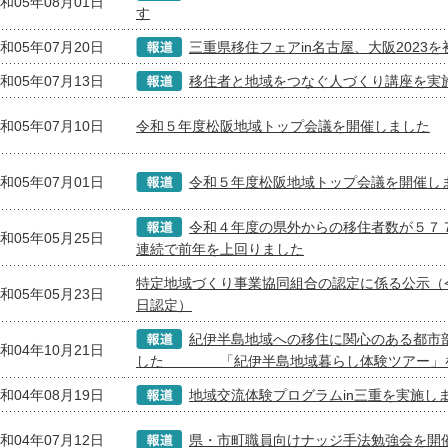
和05年08月01日
す
和05年07月20日
三重県移住フェアin名古屋、大阪2023
和05年07月13日
移住者と地域をつなぐ人づくり講座を実
和05年07月10日
令和５年度松阪地域トップ会議を開催しました
和05年07月01日
令和５年度松阪地域トップ会議を開催し
令和４年度の県外からの移住者数が５７
和05年05月25日
連続で前年を上回りました
特定地域づくり事業協同組合の認定に係る公示（
和05年05月23日
日認定）
紀伊半島地域への移住に関心のある都市
和04年10月21日
した 「紀伊半島地域暮らし体験ツアー」
和04年08月19日
地域交流体験プログラムin三重を実施し
和04年07月12日
県・市町職員向けナッジ手法勉強会を開