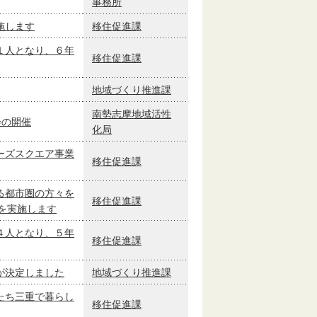
事務所
施します
移住促進課
１人となり、６年
移住促進課
地域づくり推進課
南勢志摩地域活性
会の開催
化局
ーズスクエア事業
移住促進課
る都市圏の方々を
移住促進課
を実施します
４人となり、５年
移住促進課
が決定しました
地域づくり推進課
たち三重で暮らし
移住促進課