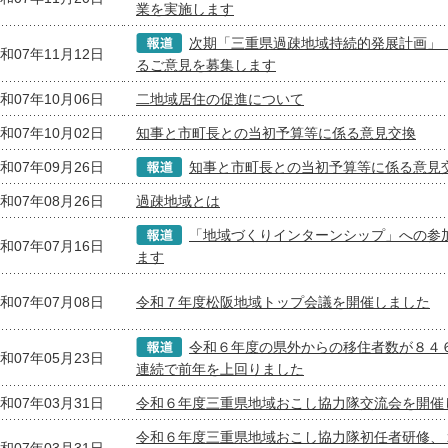
業を実施します
次期「三重県過疎地域持続的発展計画」
和07年11月12日
るご意見を募集します
和07年10月06日
二地域居住の促進について
和07年10月02日
知事と市町長との当初予算等に係る意見交換
和07年09月26日
知事と市町長との当初予算等に係る意見
和07年08月26日
過疎地域とは
「地域づくりインターンシップ」への参
和07年07月16日
ます
和07年07月08日
令和７年度松阪地域トップ会議を開催しました
令和６年度の県外からの移住者数が８４
和07年05月23日
連続で前年を上回りました
和07年03月31日
令和６年度三重県地域おこし協力隊交流会を開催
令和６年度三重県地域おこし協力隊初任者研修、