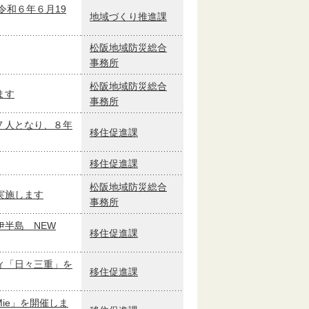
令和６年６月19
地域づくり推進課
松阪地域防災総合
事務所
松阪地域防災総合
ます
事務所
７人となり、８年
移住促進課
移住促進課
松阪地域防災総合
実施します
事務所
半島 NEW
移住促進課
ィ「日々三重」を
移住促進課
 Mie」を開催しま