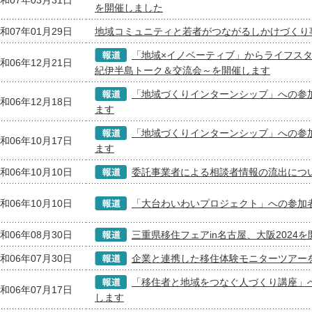
和07年03月31日
を開催しました
和07年01月29日
地域コミュニティと若者がつながるしかけづくり
「地域×イノベーティブ」からライフス
和06年12月21日
紀伊半島トーク＆交流会～を開催します
「地域づくりインターンシップ」への参
和06年12月18日
ます
「地域づくりインターンシップ」への参
和06年10月17日
ます
和06年10月10日
委託事業者による相談者情報の流出につ
和06年10月10日
「大台わいわいプロジェクト」への参加
和06年08月30日
三重県移住フェアin名古屋、大阪2024
和06年07月30日
企業と連携した移住体験モニターツアー
「移住者と地域をつなぐ人づくり講座」
和06年07月17日
します