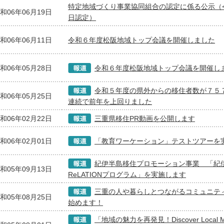
特定地域づくり事業協同組合の認定に係る公示（
和06年06月19日
日認定）
和06年06月11日
令和６年度松阪地域トップ会議を開催しました
和06年05月28日
令和６年度松阪地域トップ会議を開催し
令和５年度の県外からの移住者数が７５
和06年05月25日
連続で前年を上回りました
和06年02月22日
三重県移住PR動画を公開します
和06年02月01日
「教育ワーケーション」テストツアーを
紀伊半島移住プロモーション事業 「紀伊
和05年09月13日
ReLATIONプログラム」を実施します
三重の人や暮らしとつながるコミュニテ
和05年08月25日
始めます！
「地域の魅力を再発見！Discover Local