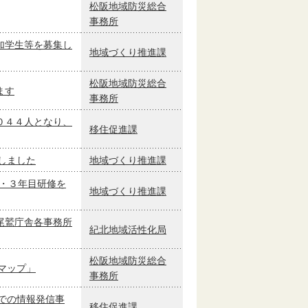
松阪地域防災総合
事務所
加学生等を募集し
地域づくり推進課
松阪地域防災総合
ます
事務所
０４４人となり、
移住促進課
しました
地域づくり推進課
2・３年目研修を
地域づくり推進課
尾鷲庁舎各事務所
紀北地域活性化局
松阪地域防災総合
マップ」
事務所
での情報発信事
移住促進課