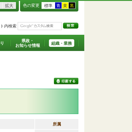
色の変更
拡大
標準
青
黄
黒
ト内検索
県政・
り
組織・業務
お知らせ情報
印刷する
所属