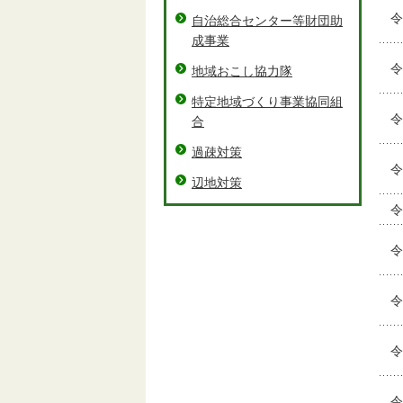
令
自治総合センター等財団助
成事業
令
地域おこし協力隊
特定地域づくり事業協同組
令
合
過疎対策
令
辺地対策
令
令
令
令
令