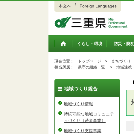
本文へ
Foreign Languages
三重県公式ウェブサイト
くらし・環境
防災・防
トップペ
ージ
現在位置：
トップページ
>
まちづくり
担当所属：
県庁の組織一覧 >
地域連携・
地域づくり総合
地域づくり情報
持続可能な地域コミュニテ
ィづくり（若者事業）
地域づくり支援事業