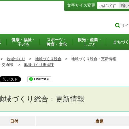
文字サイズ変更
元に戻す
縮小
サイ
健康・福祉・
スポーツ・
観光・産業・
犯
まちづく
子ども
教育・文化
しごと
>
地域づくり
>
地域づくり総合
>
地域づくり総合：更新情報
交通部 >
地域づくり推進課
地域づくり総合：更新情報
日付
表題