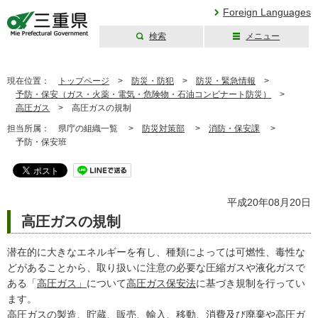
Foreign Languages
検索
メニュー
三重県公式ウェブ
サイト
現在位置：
トップページ
>
防災・防犯
>
防災・緊急情報
>
予防・保安（ガス・火薬・電気・危険物・石油コンビナート防災）
>
高圧ガス
>
高圧ガスの規制
担当所属：
県庁の組織一覧 >
防災対策部
>
消防・保安課
>
予防・保安班
平成20年08月20日
高圧ガスの規制
潜在的に大きなエネルギーを有し、種類によっては可燃性、毒性な
どがあることから、取り扱いに注意の必要な圧縮ガスや液化ガスで
ある「
高圧ガス」
について
高圧ガス保安法
に基づき規制を行ってい
ます。
高圧ガスの
製造
、貯蔵、販売、輸入、移動、消費及び廃棄や高圧ガ