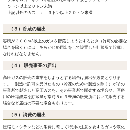
５トン以上２０トン未満
上記以外のガス ： ３トン以上２０トン未満
（３）貯蔵の届出
容積が３００ｍ3以上のガスを貯蔵しようとするとき（許可の必要な
場合を除く）には、あらかじめ届出をして設置した貯蔵所で貯蔵し
なければなりません。
（４） 販売事業の届出
高圧ガスの販売の事業をしようとする場合は届出が必要となりま
す。 製造の許可を受けたもの（冷凍のための製造を除く）がその
事業所で製造した高圧ガスを、その事業所で販売する場合や、医療
用の圧縮酸素を貯蔵量が常時５ｍ３未満の販売所において販売する
場合など届出の不要な場合もあります。
（５）消費の届出
圧縮モノシランなどの消費に際して特別の注意を要するガスや液化