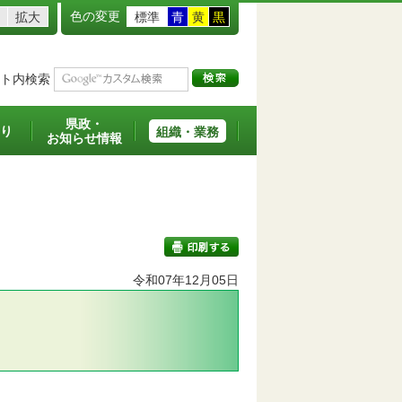
色の変更
拡大
標準
青
黄
黒
ト内検索
県政・
り
組織・業務
お知らせ情報
」
令和07年12月05日
印刷する