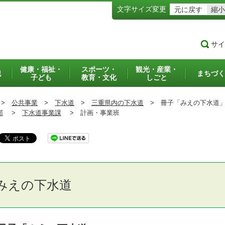
文字サイズ変更
元に戻す
縮小
サイ
健康・福祉・
スポーツ・
観光・産業・
犯
まちづく
子ども
教育・文化
しごと
>
公共事業
>
下水道
>
三重県内の下水道
>
冊子「みえの下水道
部
>
下水道事業課
>
計画・事業班
みえの下水道