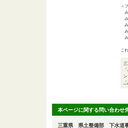
＜
みえ
みえ
みえ
みえ
みえ
こ
三
「
ン
「
本ページに関する問い合わせ
三重県 県土整備部 下水道