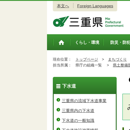
本文へ
Foreign Languages
三重県公式ウェブサイト
くらし・環境
防災・防
トップペ
ージ
現在位置：
トップページ
>
まちづくり
担当所属：
県庁の組織一覧 >
県土整備
下水道
三重県の流域下水道事業
三重県内の下水道
下水道の一般知識