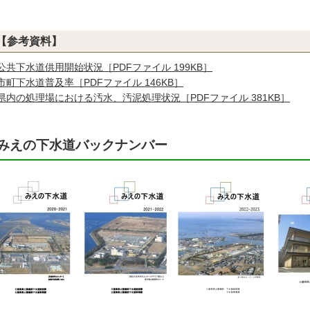
【参考資料】
公共下水道供用開始状況［PDFファイル 199KB］
市町下水道普及率［PDF
ファイル 146KB］
県内の処理場における汚水、汚泥処理状況［PDFファイル 381KB］
みえの下水道バックナンバー