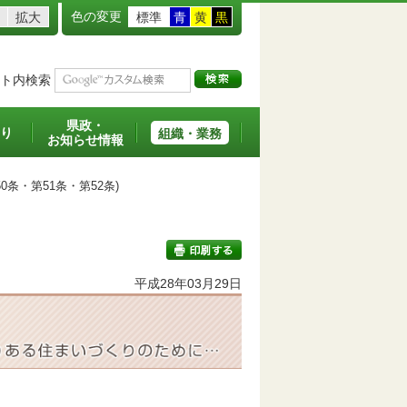
色の変更
拡大
標準
青
黄
黒
ト内検索
県政・
り
組織・業務
お知らせ情報
条・第51条・第52条)
平成28年03月29日
印刷する