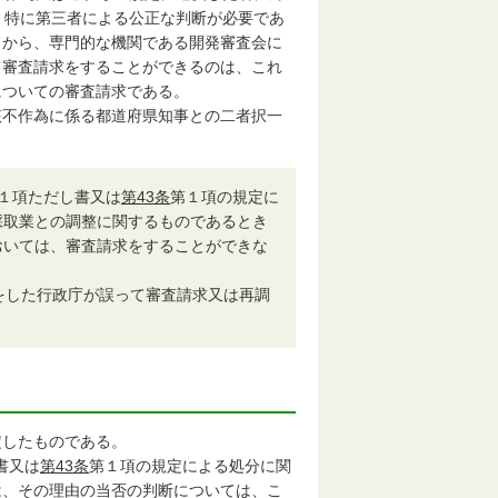
、特に第三者による公正な判断が必要であ
旨から、専門的な機関である開発審査会に
て審査請求をすることができるのは、これ
についての審査請求である。
不作為に係る都道府県知事との二者択一
１項ただし書又は
第43条
第１項の規定に
採取業との調整に関するものであるとき
おいては、審査請求をすることができな
をした行政庁が誤って審査請求又は再調
定したものである。
書又は
第43条
第１項の規定による処分に関
は、その理由の当否の判断については、こ