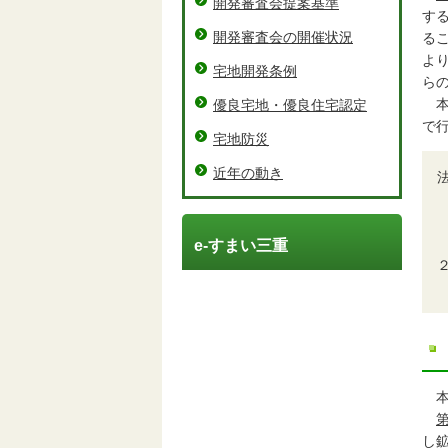
開発審査会提案基準
す
開発審査会の開催状況
る
よ
宅地開発条例
ら
本
優良宅地・優良住宅認定
で
宅地防災
近年の動き
e-すまい三重
第
し