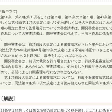
(不服申立て)
法第50条 第29条第１項若しくは第２項、第35条の２第１項、第41条
若しくは第43条第１項の規定に基づく処分若しくはその不作為又はこれ
１項の規定に基づく監督処分についての審査請求は、開発審査会に対し
不作為についての審査請求は、開発審査会に代えて、当該不作為に係る
る。
２ 開発審査会は、前項前段の規定による審査請求がされた場合において
審査法(平成26年法律第68号)第23条の規定により不備を補正すべきこ
正された日)から２月以内に、裁決をしなければならない。
３ 開発審査会は、前項の裁決を行う場合においては、行政不服審査法第
する場合を除き、あらかじめ、審査請求人、処分をした行政庁その他の
求めて、公開による口頭審理を行わなければならない。
４ 第１項前段の規定による審査請求については、行政不服審査法第31
ついては、同法第９条第３項の規定により読み替えられた同法第31条第
〔解説〕
29条
第１項若しくは第２項等の規定に基づく処分若しくはこれに係る