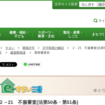
文字サイズ変更
元に戻す
縮小
サイ
健康・福祉・
スポーツ・
観光・産業・
犯
まちづく
子ども
教育・文化
しごと
>
すまい
>
開発許可
>
許可制度の解説
>
２－21 不服審査(法第50
部
>
建築開発課
>
開発審査班
２－21 不服審査(法第50条・第51条)