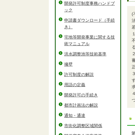
開発許可制度事務ハンドブ
ック
申請書ダウンロード（手続
き）
宅地等開発事業に関する技
術マニュアル
洪水調整池等技術基準
擁壁
許可制度の解説
用語の定義
開発許可の手続き
都市計画法の解説
通知・通達
市街化調整区域関係
第