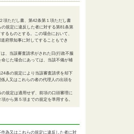
第２項ただし書、第42条第１項ただし書
らの規定に違反した者に対する第81条第
てするものとする。この場合において、
都道府県知事に対してすることもでき
は、当該審査請求がされた日(行政不服
とを命じた場合にあっては、当該不備が補
24条の規定により当該審査請求を却下
関係人又はこれらの者の代理人の出頭を
条の規定は適用せず、前項の口頭審理に
２項から第５項までの規定を準用する。
不作為又はこれらの規定に違反した者に対