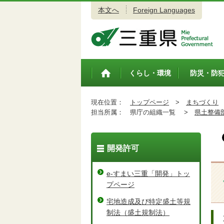
本文へ
Foreign Languages
三重県公式ウェブサイト
くらし・環境
防災・防
トップペ
ージ
現在位置：
トップページ
>
まちづくり
担当所属：
県庁の組織一覧 >
県土整備
開発許可
e-すまい三重「開発」トッ
プページ
宅地造成及び特定盛土等規
制法（盛土規制法）