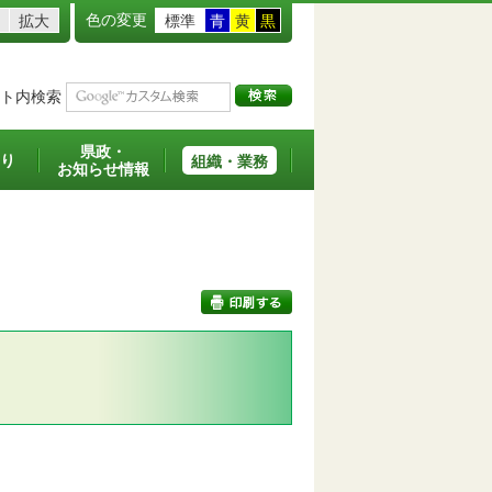
色の変更
拡大
標準
青
黄
黒
ト内検索
県政・
り
組織・業務
お知らせ情報
印刷する