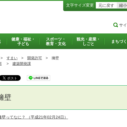
文字サイズ変更
元に戻す
縮小
サイ
健康・福祉・
スポーツ・
観光・産業・
犯
まちづく
子ども
教育・文化
しごと
>
すまい
>
開発許可
>
擁壁
部
>
建築開発課
擁壁
擁壁ってなに？
（平成21年02月24日）