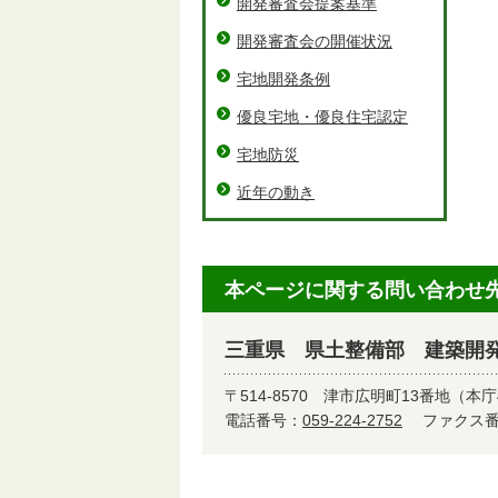
開発審査会提案基準
開発審査会の開催状況
宅地開発条例
優良宅地・優良住宅認定
宅地防災
近年の動き
本ページに関する問い合わせ
三重県 県土整備部 建築開
〒514-8570
津市広明町13番地（本庁
電話番号：
059-224-2752
ファクス番号