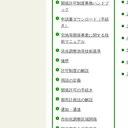
開発許可制度事務ハンドブ
ック
申請書ダウンロード（手続
き）
宅地等開発事業に関する技
術マニュアル
洪水調整池等技術基準
擁壁
許可制度の解説
用語の定義
開発許可の手続き
都市計画法の解説
通知・通達
市街化調整区域関係