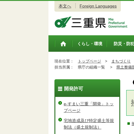
本文へ
Foreign Languages
三重県公式ウェブサイト
くらし・環境
防災・防
トップペ
ージ
現在位置：
トップページ
>
まちづくり
担当所属：
県庁の組織一覧 >
県土整備
開発許可
e-すまい三重「開発」トッ
プページ
宅地造成及び特定盛土等規
制法（盛土規制法）