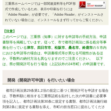
三重県ホームページでは一部関連資料等をPDF形
式で作成しているため、表示や印刷を行うには
「Adobe Reader」が必要です。「Adobe Reader」がインストールさ
れていない場合には、インストールをまず行ってからご覧ください。
【注意】
このページでは、三重県（知事）に対する申請等の手続方法、申請
書類等を掲載しています。従って、市で都市計画法に係る処分等事
務を行っている
津市、四日市市、松阪市、桑名市、鈴鹿市
の５市内
における申請等の場合は、申請書様式等が異なる可能性があるほ
か、手数料の納付方法も異なりますのでご注意ください。 以下
は、県が開発許可を行う場合（上記以外の24市町）の申請書です。
開発（開発許可申請）を行いたい場合
都市計画法第29条第1,2項の規定に基づく開発許可を申請する場合
は、手数料額に相当する三重県証紙を貼付した次の申請書に必要事
項を記入し、都市計画法第30条に規定する書類、都市計画法施行細
則第2条に規定する書類を添え、市町の担当窓口に提出してくださ