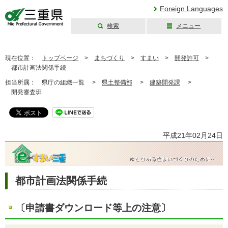
Foreign Languages
検索
メニュー
三重県公式ウェブ
サイト
現在位置：
トップページ
>
まちづくり
>
すまい
>
開発許可
>
都市計画法関係手続
担当所属：
県庁の組織一覧 >
県土整備部
>
建築開発課
>
開発審査班
平成21年02月24日
都市計画法関係手続
〔申請書ダウンロード等上の注意〕