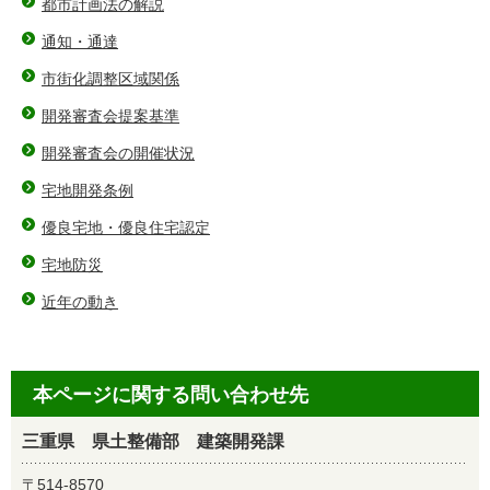
都市計画法の解説
通知・通達
市街化調整区域関係
開発審査会提案基準
開発審査会の開催状況
宅地開発条例
優良宅地・優良住宅認定
宅地防災
近年の動き
本ページに関する問い合わせ先
三重県 県土整備部 建築開発課
〒514-8570