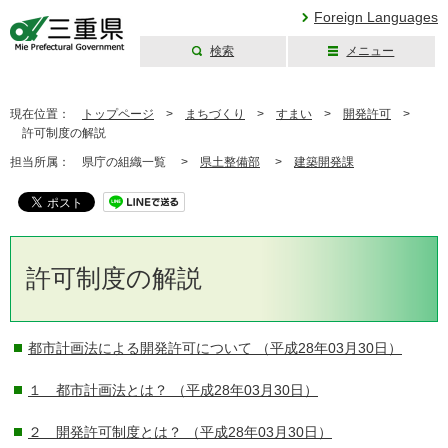
Foreign Languages
検索
メニュー
三重県公式ウェブ
サイト
現在位置：
トップページ
>
まちづくり
>
すまい
>
開発許可
>
許可制度の解説
担当所属：
県庁の組織一覧 >
県土整備部
>
建築開発課
許可制度の解説
都市計画法による開発許可について
（平成28年03月30日）
１ 都市計画法とは？
（平成28年03月30日）
２ 開発許可制度とは？
（平成28年03月30日）