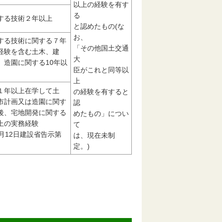
以上の経験を有す
る
する技術２年以上
と認めたもの(な
お、
する技術に関する７年
「その他国土交通
経験を含む土木、建
大
、造園に関する10年以
臣がこれと同等以
上
１年以上在学して土
の経験を有すると
市計画又は造園に関す
認
後、宅地開発に関する
めたもの」につい
上の実務経験
て
月12日建設省告示第
は、現在未制
定。)