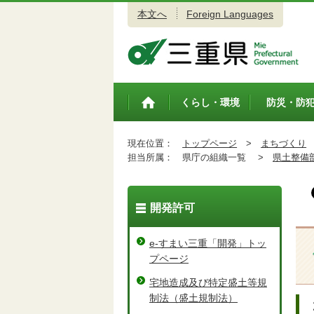
本文へ
Foreign Languages
三重県公式ウェブサイト
くらし・環境
防災・防
トップペ
ージ
現在位置：
トップページ
>
まちづくり
担当所属：
県庁の組織一覧 >
県土整備
開発許可
e-すまい三重「開発」トッ
プページ
宅地造成及び特定盛土等規
制法（盛土規制法）