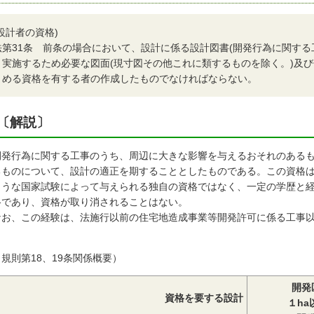
(設計者の資格)
法
第31条 前条の場合において、設計に係る設計図書(開発行為に関す
実施するため必要な図面(現寸図その他これに類するものを除く。)及び
める資格を有する者の作成したものでなければならない。
〔解説〕
開発行為に関する工事のうち、周辺に大きな影響を与えるおそれのある
るものについて、設計の適正を期することとしたものである。この資格
ような国家試験によって与えられる独自の資格ではなく、一定の学歴と
格であり、資格が取り消されることはない。
お、この経験は、法施行以前の住宅地造成事業等開発許可に係る工事以
。
規則第18、19条関係概要）
開発
資格を要する設計
１ha