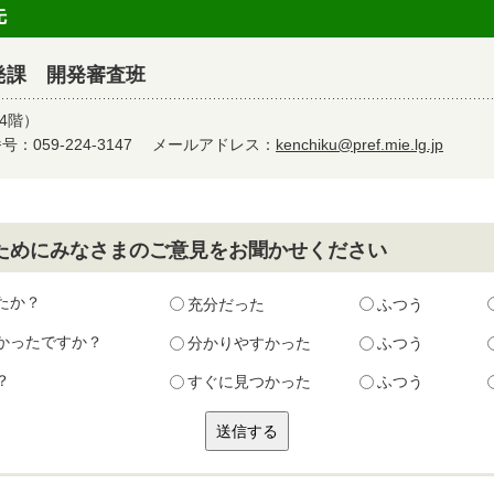
先
発課 開発審査班
4階）
：059-224-3147
メールアドレス：
kenchiku@pref.mie.lg.jp
ためにみなさまのご意見をお聞かせください
たか？
充分だった
ふつう
かったですか？
分かりやすかった
ふつう
？
すぐに見つかった
ふつう