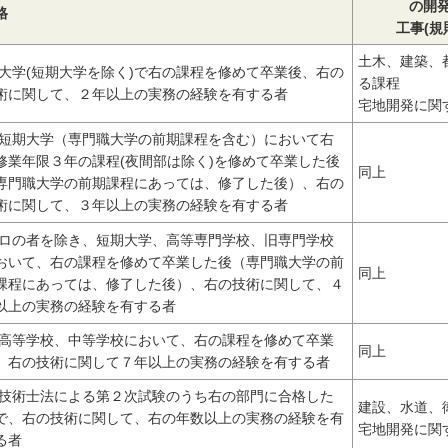
の開
格
工事(規
土木、建築、
 大学(短期大学を除く)で右の課程を修めて卒業後、右の
る課程
術に関して、２年以上の実務の経験を有する者
宅地開発に関
 短期大学（専門職大学の前期課程を含む）において右
修業年限３年の課程(夜間部は除く)を修めて卒業した後
同上
専門職大学の前期課程にあっては、修了した後）、右の
術に関して、３年以上の実務の経験を有する者
 ロの者を除き、短期大学、高等専門学校、旧専門学校
おいて、右の課程を修めて卒業した後（専門職大学の前
同上
課程にあっては、修了した後）、右の技術に関して、４
以上の実務の経験を有する者
 高等学校、中等学校において、右の課程を修めて卒業
同上
、右の技術に関して７年以上の実務の経験を有する者
 技術士法による第２次試験のうち右の部門に合格した
建設、水道、
で、右の技術に関して、右の年数以上の実務の経験を有
宅地開発に関
る者