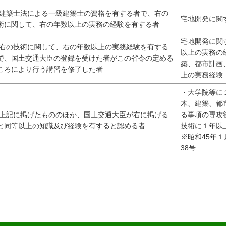
 建築士法による一級建築士の資格を有する者で、右の
宅地開発に関
術に関して、右の年数以上の実務の経験を有する者
宅地開発に関
 右の技術に関して、右の年数以上の実務経験を有する
以上の実務の
で、国土交通大臣の登録を受けた者がこの省令の定める
築、都市計画
ころにより行う講習を修了した者
上の実務経験
・大学院等に
木、建築、都
 上記に掲げたもののほか、国土交通大臣が右に掲げる
る事項の専攻
と同等以上の知識及び経験を有すると認める者
技術に１年以
※昭和45年１
38号