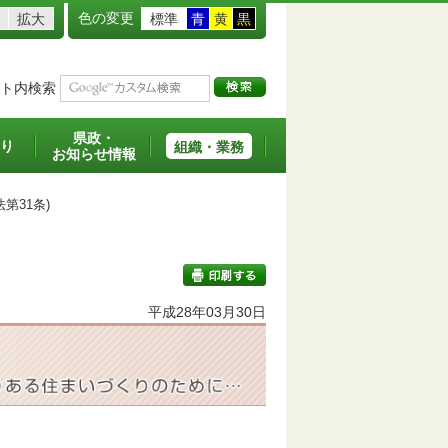
色の変更
拡大
標準
青
黄
黒
ト内検索
県政・
り
組織・業務
お知らせ情報
第31条)
平成28年03月30日
印刷する