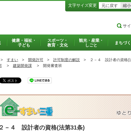
文字サイズ変更
元に戻す
縮小
サイ
健康・福祉・
スポーツ・
観光・産業・
犯
まちづく
子ども
教育・文化
しごと
>
すまい
>
開発許可
>
許可制度の解説
>
２－４ 設計者の資格(法
部
>
建築開発課
>
開発審査班
２－４ 設計者の資格(法第31条)