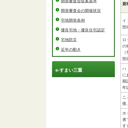
開発審査会提案基準
資
開発審査会の開催状況
宅地開発条例
イ
技
優良宅地・優良住宅認定
宅地防災
ロ
の
近年の動き
（
技
ハ
e-すまい三重
に
期
年
ニ
後
ホ
者
す