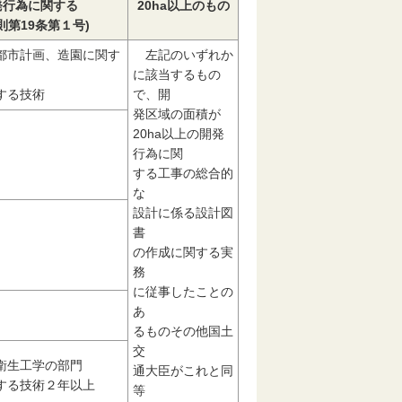
発行為に関する
20ha以上のもの
則第19条第１号)
都市計画、造園に関す
左記のいずれか
に該当するもの
する技術
で、開
発区域の面積が
20ha以上の開発
行為に関
する工事の総合的
な
設計に係る設計図
書
の作成に関する実
務
に従事したことの
あ
るものその他国土
交
衛生工学の部門
通大臣がこれと同
する技術２年以上
等