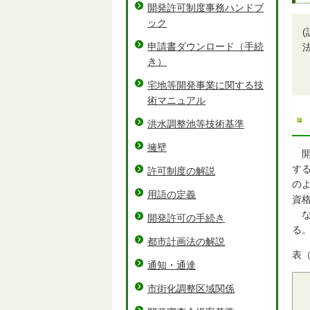
開発許可制度事務ハンドブ
ック
申請書ダウンロード（手続
き）
宅地等開発事業に関する技
術マニュアル
洪水調整池等技術基準
擁壁
す
許可制度の解説
の
用語の定義
資
な
開発許可の手続き
る
都市計画法の解説
表（
通知・通達
市街化調整区域関係