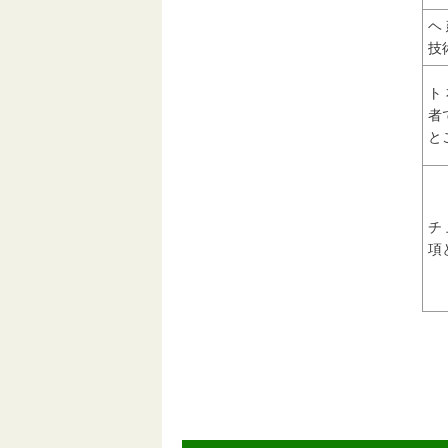
ヘ
技
ト
者
と
チ
項