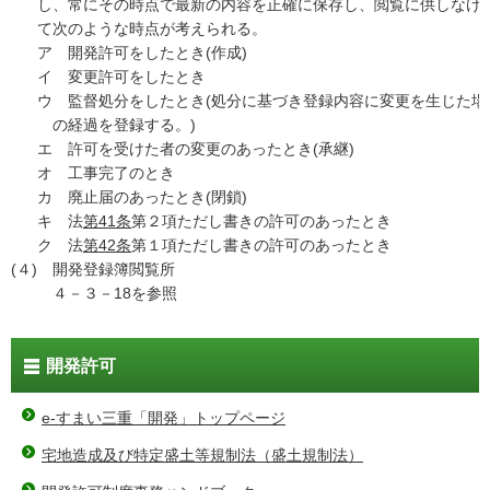
し、常にその時点で最新の内容を正確に保存し、閲覧に供しなけ
て次のような時点が考えられる。
ア
開発許可をしたとき(作成)
イ
変更許可をしたとき
ウ
監督処分をしたとき(処分に基づき登録内容に変更を生じた場
の経過を登録する。)
エ
許可を受けた者の変更のあったとき(承継)
オ
工事完了のとき
カ
廃止届のあったとき(閉鎖)
キ
法
第41条
第２項ただし書きの許可のあったとき
ク
法
第42条
第１項ただし書きの許可のあったとき
(４)
開発登録簿閲覧所
４－３－18を参照
開発許可
e-すまい三重「開発」トップページ
宅地造成及び特定盛土等規制法（盛土規制法）