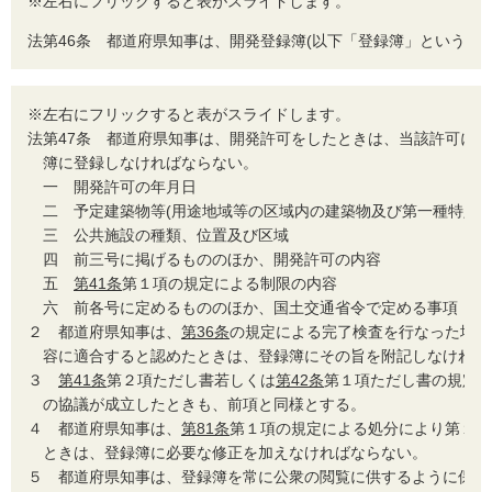
※左右にフリックすると表がスライドします。
法
第46条 都道府県知事は、開発登録簿(以下「登録簿」という。
※左右にフリックすると表がスライドします。
法
第47条 都道府県知事は、開発許可をしたときは、当該許可に
簿に登録しなければならない。
一
開発許可の年月日
二
予定建築物等(用途地域等の区域内の建築物及び第一種特定工
三
公共施設の種類、位置及び区域
四
前三号に掲げるもののほか、開発許可の内容
五
第41条
第１項の規定による制限の内容
六
前各号に定めるもののほか、国土交通省令で定める事項
２
都道府県知事は、
第36条
の規定による完了検査を行なった場合
容に適合すると認めたときは、登録簿にその旨を附記しなければ
３
第41条
第２項ただし書若しくは
第42条
第１項ただし書の規定
の協議が成立したときも、前項と同様とする。
４
都道府県知事は、
第81条
第１項の規定による処分により第１項
ときは、登録簿に必要な修正を加えなければならない。
５
都道府県知事は、登録簿を常に公衆の閲覧に供するように保管