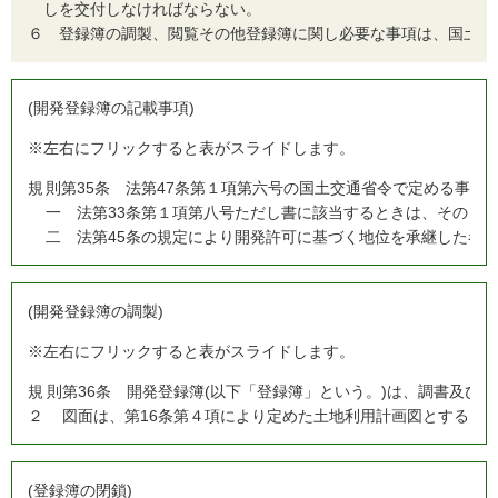
しを交付しなければならない。
６
登録簿の調製、閲覧その他登録簿に関し必要な事項は、国土交
(開発登録簿の記載事項)
※左右にフリックすると表がスライドします。
規
則第35条 法第47条第１項第六号の国土交通省令で定める事項
一 法第33条第１項第八号ただし書に該当するときは、その旨
二 法第45条の規定により開発許可に基づく地位を承継した者
(開発登録簿の調製)
※左右にフリックすると表がスライドします。
規
則第36条 開発登録簿(以下「登録簿」という。)は、調書及び
２
図面は、第16条第４項により定めた土地利用計画図とする。
(登録簿の閉鎖)