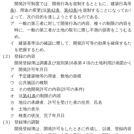
開発許可制度では、開発行為を規制するとともに、建築行為等(
条
)、用途の変更(法
第42条
、
第43条
)を規制することになってお
よって、次の目的を達しようとするものである。
ア
一般の第三者に対して開発行為の内容、種々の制限の内容を
時に、一般の第三者が土地の取引に際し不測の損害をこうむる
め。
イ
建築基準法の確認に際して、開発許可等の効果を確保するた
を把握するため。
(２)
登録の内容
開発登録簿は調書及び規則第16条第４項の土地利用計画図から
ア
開発許可年月日
イ
予定建築物等の用途、敷地の規模
ウ
公共施設の種類
エ
その他開発許可の内容(許可の条件)
オ
法
第41条
の制限の内容
カ
地位の承継者、許可を受けた者の住所、氏名
キ
土地の表示
ク
検査の状況、完了年月日
(３)
登録簿の調製
開発登録簿は、開発許可をしたときに作成し、以後、登録内容