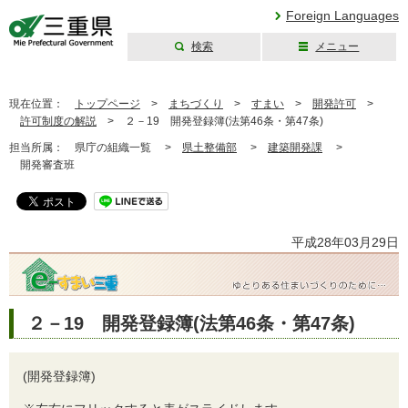
Foreign Languages
検索
メニュー
三重県公式ウェブ
サイト
現在位置：
トップページ
>
まちづくり
>
すまい
>
開発許可
>
許可制度の解説
>
２－19 開発登録簿(法第46条・第47条)
担当所属：
県庁の組織一覧 >
県土整備部
>
建築開発課
>
開発審査班
平成28年03月29日
２－19 開発登録簿(法第46条・第47条)
(開発登録簿)