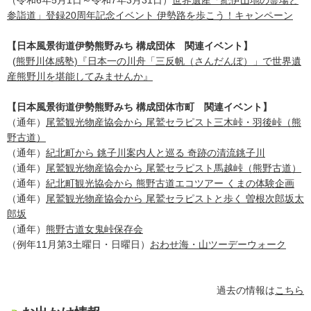
参詣道」登録20周年記念イベント 伊勢路を歩こう！キャンペーン
【日本風景街道伊勢熊野みち 構成団体 関連イベント】
(
熊野川体感塾)
『日本一の川舟「三反帆（さんだんぼ）」で世界遺
産熊野川を堪能してみませんか』
【日本風景街道伊勢熊野みち 構成団体市町 関連イベント】
（通年）
尾鷲観光物産協会から 尾鷲セラピスト三木峠・羽後峠（熊
野古道）
（通年）
紀北町から 銚子川案内人と巡る 奇跡の清流銚子川
（通年）
尾鷲観光物産協会から 尾鷲セラピスト馬越峠（熊野古道）
（通年）
紀北町観光協会から 熊野古道エコツアー くまの体験企画
（通年）
尾鷲観光物産協会から 尾鷲セラピストと歩く 曽根次郎坂太
郎坂
（通年）
熊野古道女鬼峠保存会
（例年11月第3土曜日・日曜日）
おわせ海・山ツーデーウォーク
過去の情報は
こちら