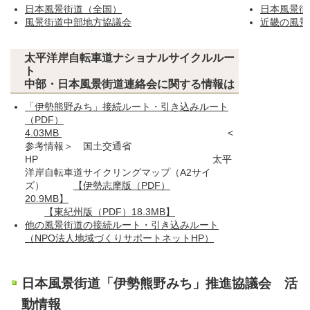
日本風景街道（全国）
日本風景街
風景街道中部地方協議会
近畿の風景
太平洋岸自転車道ナショナルサイクルルー
ト
中部・日本風景街道連絡会に関する情報は
「伊勢熊野みち」接続ルート・引き込みルート
（PDF）
4.03MB
<
参考情報＞ 国土交通省
HP 太平
洋岸自転車道サイクリングマップ（A2サイ
ズ）
【伊勢志摩版（PDF）
20.9MB】
【東紀州版（PDF）18.3MB】
他の風景街道の接続ルート・引き込みルート
（NPO法人地域づくりサポートネットHP）
日本風景街道「伊勢熊野みち」推進協議会 活
動情報