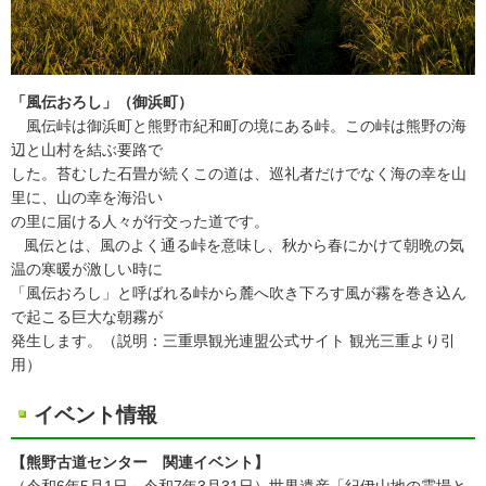
「風伝おろし」（御浜町）
風伝峠は御浜町と熊野市紀和町の境にある峠。この峠は熊野の海
辺と山村を結ぶ要路で
した。苔むした石畳が続くこの道は、巡礼者だけでなく海の幸を山
里に、山の幸を海沿い
の里に届ける人々が行交った道です。
風伝とは、風のよく通る峠を意味し、秋から春にかけて朝晩の気
温の寒暖が激しい時に
「風伝おろし」と呼ばれる峠から麓へ吹き下ろす風が霧を巻き込ん
で起こる巨大な朝霧が
発生します。（説明：三重県観光連盟公式サイト 観光三重より引
用）
イベント情報
【熊野古道センター 関連イベント】
（令和6年5月1日～令和7年3月31日）
世界遺産「紀伊山地の霊場と