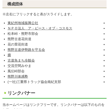
構成団体
※左右にフリックすると表がスライドします。
東紀州地域振興公社
ＮＰＯ法人 ア・ピース・オブ・コスモス
松本峠・熊野市部会
熊野古道花街道
花の窟花街道
熊野古道伊勢路を守る会
膳
古道魚まち歩観会
交流空間みやま
風伝峠部会
熊野川体感塾
(一社)三重県トラック協会南紀支部
リンクバナー
当ホームページはリンクフリーです。リンクバナーは以下のものを