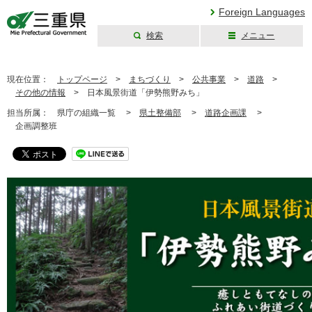
Foreign Languages
検索
メニュー
三重県公式ウェブ
サイト
現在位置：
トップページ
>
まちづくり
>
公共事業
>
道路
>
その他の情報
>
日本風景街道「伊勢熊野みち」
担当所属：
県庁の組織一覧 >
県土整備部
>
道路企画課
>
企画調整班