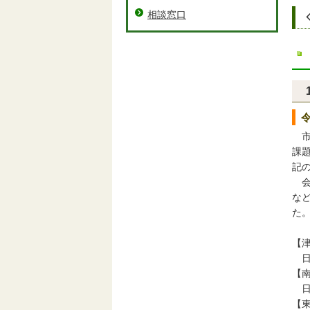
相談窓口
市
課
記
会
な
た
【
日
【
日
【