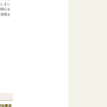
施しまし
の関心を
食習慣を
副知事表