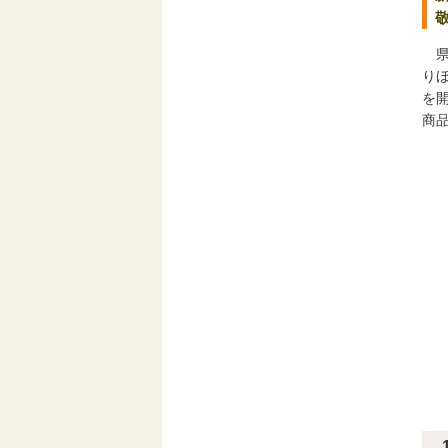
県
り
を
商