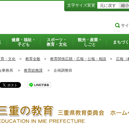
文字サイズ変更
元に戻す
縮小
サイ
健康・福祉・
スポーツ・
観光・産業・
犯
まちづく
子ども
教育・文化
しごと
教育・文化
>
教育全般
>
教育関係広聴・広報・公報・相談
>
広報（
事務局 >
教育総務課
>
企画調整班