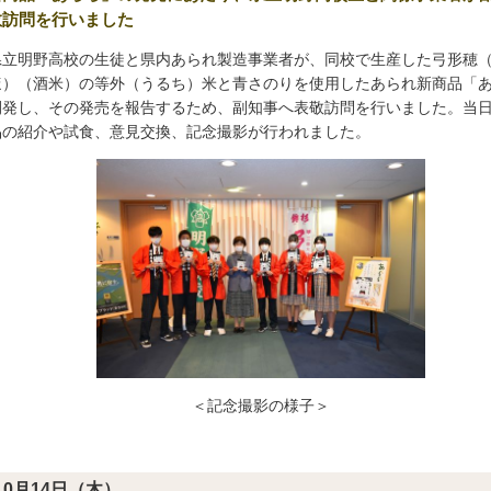
敬訪問を行いました
立明野高校の生徒と県内あられ製造事業者が、同校で生産した弓形穂
ほ）（酒米）の等外（うるち）米と青さのりを使用したあられ新商品「
開発し、その発売を報告するため、副知事へ表敬訪問を行いました。当
品の紹介や試食、意見交換、記念撮影が行われました。
＜記念撮影の様子＞
10月14日（木）