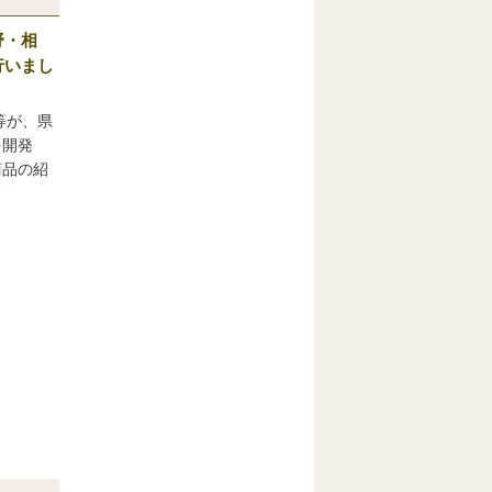
野・相
行いまし
等が、県
を開発
商品の紹