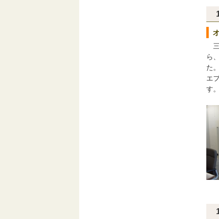
三
ら
た
エ
す