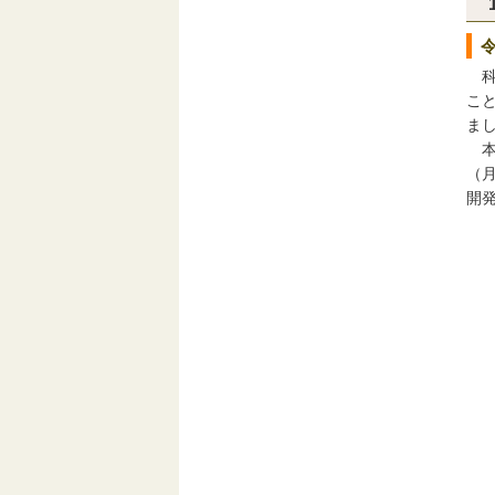
科
こ
ま
本
（
開