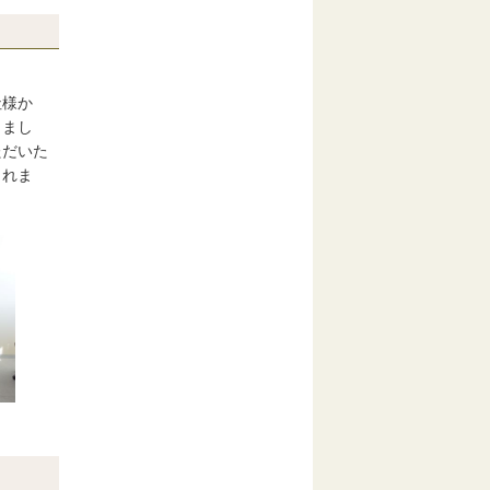
社様か
きまし
ただいた
されま