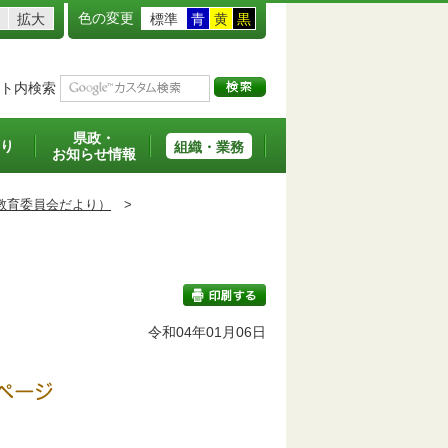
色の変更
拡大
標準
青
黄
黒
ト内検索
県政・
り
組織・業務
お知らせ情報
教育委員会だより）
>
令和04年01月06日
印刷する