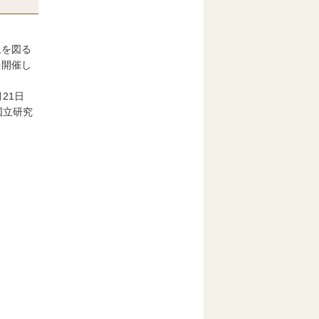
上を図る
を開催し
21日
国立研究