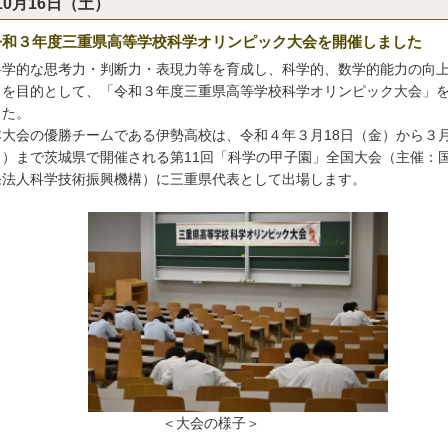
10月16日（土）
令和３年度三重県高等学校科学オリンピック大会を開催しました
学的な思考力・判断力・表現力等を育成し、科学的、数学的能力の向
とを目的として、「令和３年度三重県高等学校科学オリンピック大会」
した。
大会の優勝チームである伊勢高校は、令和４年３月18日（金）から３月
月）まで茨城県で開催される第11回「科学の甲子園」全国大会（主催：
発法人科学技術振興機構）に三重県代表として出場します。
＜大会の様子＞