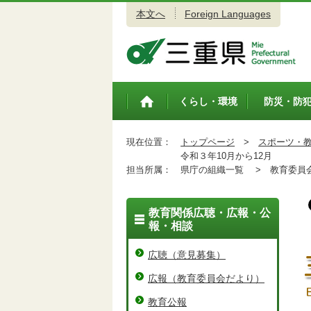
本文へ
Foreign Languages
三重県公式ウェブサイト
くらし・環境
防災・防
トップペ
ージ
現在位置：
トップページ
>
スポーツ・
令和３年10月から12月
担当所属：
県庁の組織一覧 >
教育委員会
教育関係広聴・広報・公
報・相談
広聴（意見募集）
広報（教育委員会だより）
教育公報