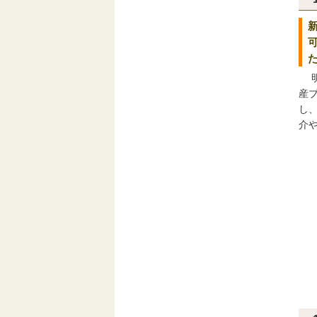
明
産
し
介