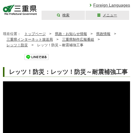
Foreign Languages
検索
メニュー
三重県公式ウェブ
サイト
現在位置：
トップページ
>
県政・お知らせ情報
>
県政情報
>
三重県インターネット放送局
>
三重県制作広報番組
>
レッツ！防災
>
レッツ！防災～耐震補強工事
ツイート
レッツ！防災：レッツ！防災～耐震補強工事