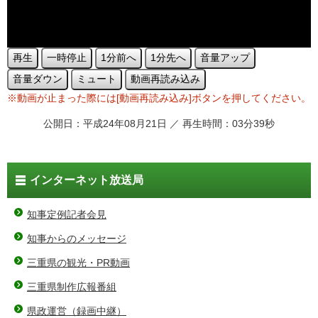
再生
一時停止
1分前へ
1分先へ
音量アップ
音量ダウン
ミュート
動画再読み込み
※動画が止まった際には[動画再読み込み]ボタンを押してください。
公開日：平成24年08月21日 ／ 再生時間：03分39秒
インターネット放送局
知事定例記者会見
知事からのメッセージ
三重県の観光・PR動画
三重県制作広報番組
県政運営（録画中継）