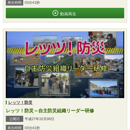
再生時間
03分41秒
動画再生
レッツ！防災
レッツ！防災～自主防災組織リーダー研修
公開日
平成27年10月08日
再生時間
03分41秒