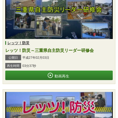
レッツ！防災
レッツ！防災～三重県自主防災リーダー研修会
公開日
平成27年02月03日
再生時間
03分37秒
動画再生