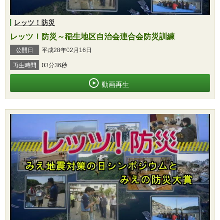
レッツ！防災
レッツ！防災～稲生地区自治会連合会防災訓練
公開日
平成28年02月16日
再生時間
03分36秒
動画再生