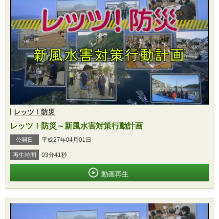
レッツ！防災
レッツ！防災～新風水害対策行動計画
公開日
平成27年04月01日
再生時間
03分41秒
動画再生