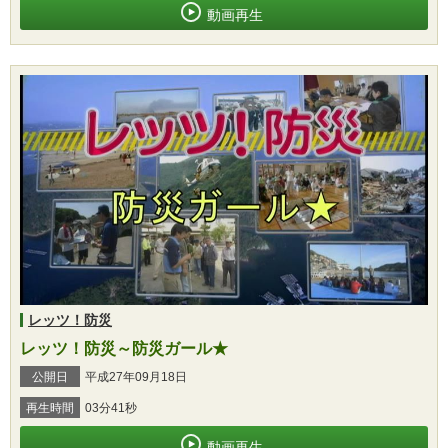
動画再生
レッツ！防災
レッツ！防災～防災ガール★
公開日
平成27年09月18日
再生時間
03分41秒
動画再生