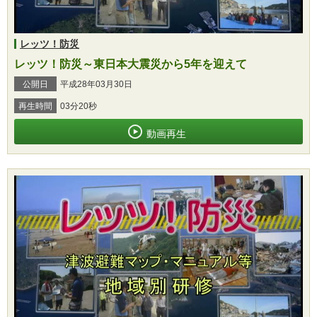
レッツ！防災
レッツ！防災～東日本大震災から5年を迎えて
公開日
平成28年03月30日
再生時間
03分20秒
動画再生