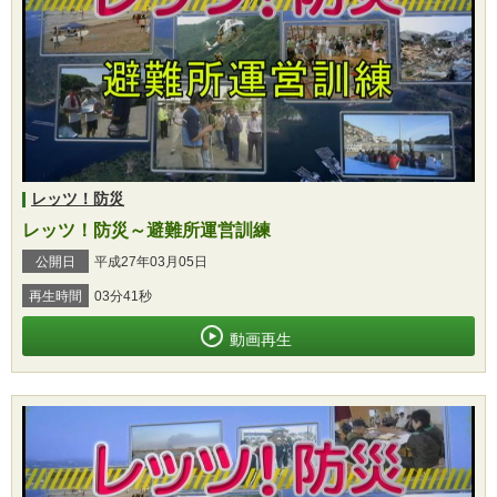
レッツ！防災
レッツ！防災～避難所運営訓練
公開日
平成27年03月05日
再生時間
03分41秒
動画再生