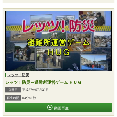
レッツ！防災
レッツ！防災～避難所運営ゲーム ＨＵＧ
公開日
平成27年07月31日
再生時間
03分41秒
動画再生