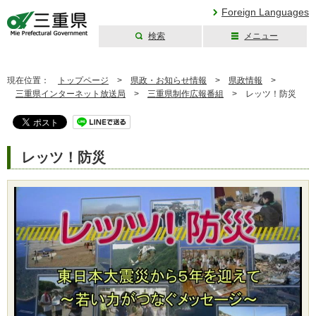
Foreign Languages
検索
メニュー
三重県公式ウェブ
サイト
現在位置：
トップページ
>
県政・お知らせ情報
>
県政情報
>
三重県インターネット放送局
>
三重県制作広報番組
>
レッツ！防災
レッツ！防災