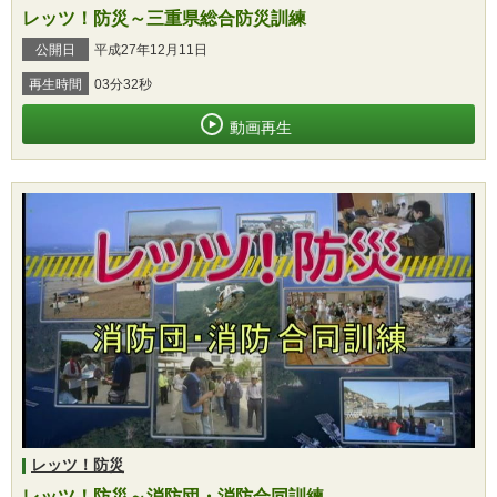
レッツ！防災～三重県総合防災訓練
公開日
平成27年12月11日
再生時間
03分32秒
動画再生
レッツ！防災
レッツ！防災～消防団・消防合同訓練