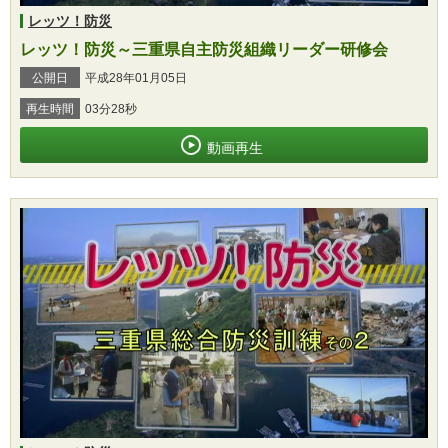
レッツ！防災
レッツ！防災～三重県自主防災組織リーダー研修会
公開日
平成28年01月05日
再生時間
03分28秒
動画再生