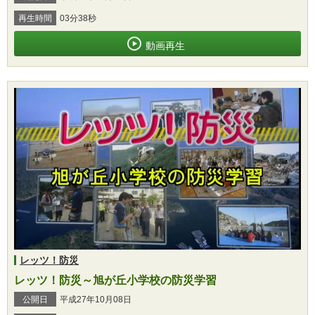
再生時間
03分38秒
動画再生
レッツ！防災
レッツ！防災～旭が丘小学校の防災学習
公開日
平成27年10月08日