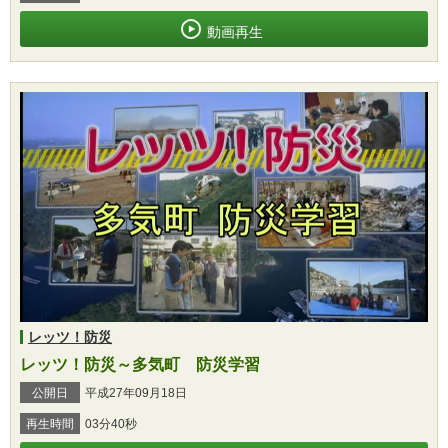
動画再生
レッツ！防災
レッツ！防災～多気町 防災学習
公開日
平成27年09月18日
再生時間
03分40秒