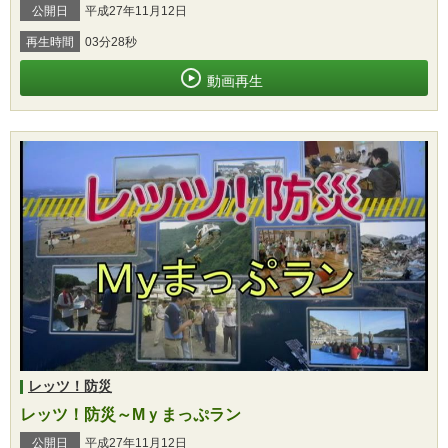
公開日
平成27年11月12日
再生時間
03分28秒
動画再生
レッツ！防災
レッツ！防災～Mｙまっぷラン
公開日
平成27年11月12日