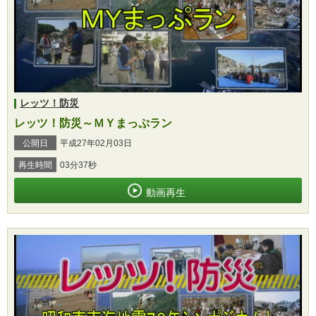
レッツ！防災
レッツ！防災～ＭＹまっぷラン
公開日
平成27年02月03日
再生時間
03分37秒
動画再生