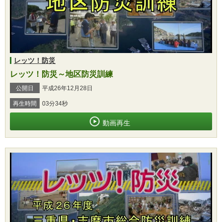
レッツ！防災
レッツ！防災～地区防災訓練
公開日
平成26年12月28日
再生時間
03分34秒
動画再生