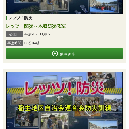
レッツ！防災
レッツ！防災～地域防災教室
公開日
平成28年03月02日
再生時間
03分34秒
動画再生