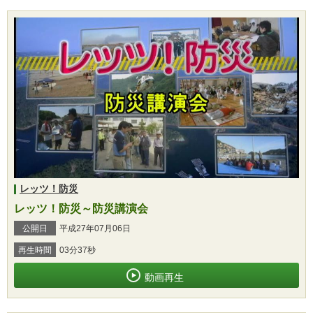
レッツ！防災
レッツ！防災～防災講演会
公開日
平成27年07月06日
再生時間
03分37秒
動画再生