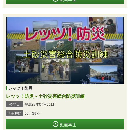
レッツ！防災
レッツ！防災～土砂災害総合防災訓練
公開日
平成27年07月31日
再生時間
03分38秒
動画再生