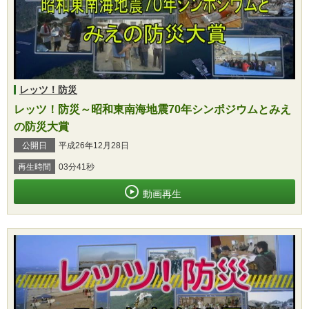
レッツ！防災
レッツ！防災～昭和東南海地震70年シンポジウムとみえ
の防災大賞
公開日
平成26年12月28日
再生時間
03分41秒
動画再生