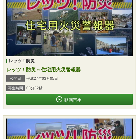
レッツ！防災
レッツ！防災～住宅用火災警報器
公開日
平成27年03月05日
再生時間
03分32秒
動画再生