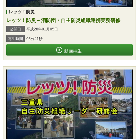
レッツ！防災
レッツ！防災～消防団・自主防災組織連携実務研修
公開日
平成28年01月05日
再生時間
03分41秒
動画再生