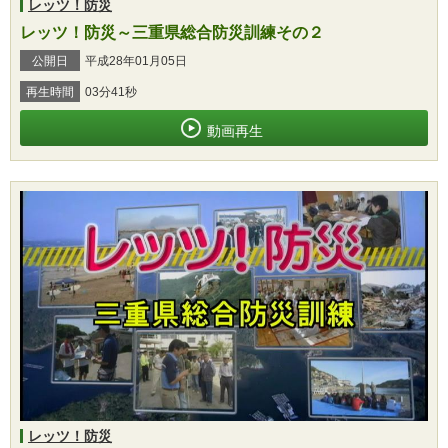
レッツ！防災
レッツ！防災～三重県総合防災訓練その２
公開日
平成28年01月05日
再生時間
03分41秒
動画再生
レッツ！防災