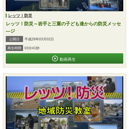
レッツ！防災
レッツ！防災～岩手と三重の子ども達からの防災メッセ
―ジ
公開日
平成28年03月02日
再生時間
03分41秒
動画再生