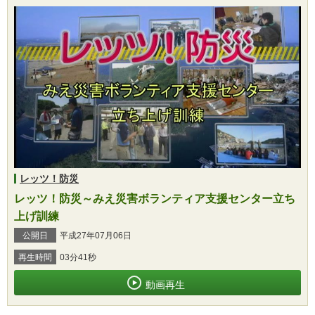
レッツ！防災
レッツ！防災～みえ災害ボランティア支援センター立ち
上げ訓練
公開日
平成27年07月06日
再生時間
03分41秒
動画再生