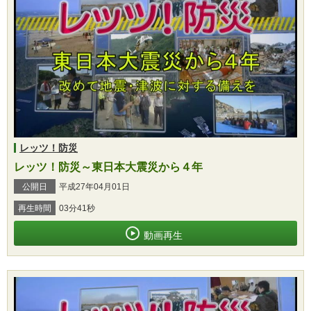
レッツ！防災
レッツ！防災～東日本大震災から４年
公開日
平成27年04月01日
再生時間
03分41秒
動画再生