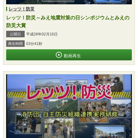
レッツ！防災
レッツ！防災～みえ地震対策の日シンポジウムとみえの
防災大賞
公開日
平成28年02月16日
再生時間
03分41秒
動画再生