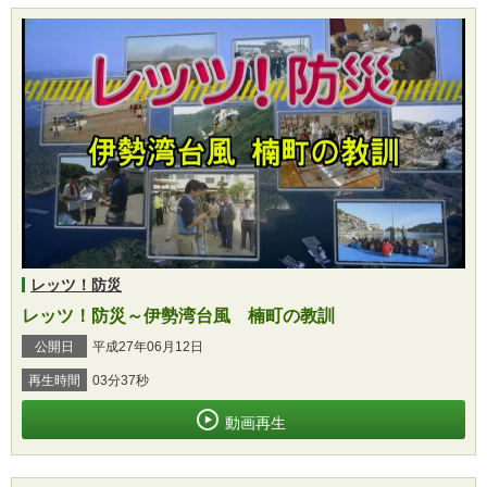
レッツ！防災
レッツ！防災～伊勢湾台風 楠町の教訓
公開日
平成27年06月12日
再生時間
03分37秒
動画再生