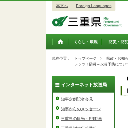
本文へ
Foreign Languages
三重県公式ウェブサイト
くらし・環境
防災・防
トップペ
ージ
現在位置：
トップページ
>
県政・お知
レッツ！防災～火災予防につい
インターネット放送局
知事定例記者会見
知事からのメッセージ
三重県の観光・PR動画