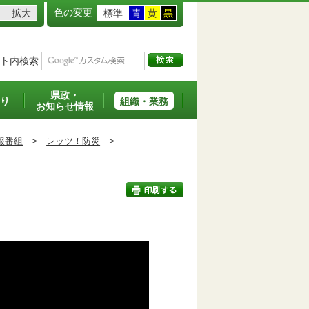
色の変更
拡大
標準
青
黄
黒
ト内検索
県政・
り
組織・業務
お知らせ情報
報番組
>
レッツ！防災
>
印刷する