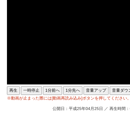
再生
一時停止
1分前へ
1分先へ
音量アップ
音量ダウ
※動画が止まった際には[動画再読み込み]ボタンを押してください
公開日：平成25年04月25日 ／ 再生時間：