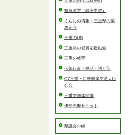
三重県制作広報番組
県政運営（録画中継）
くらしの情報・三重県の業
務紹介
三重のUD
三重県の就農応援動画
三重の教育
伝統行事・民話・語り部
G7三重・伊勢志摩交通大臣
会合
三重で国体開催
伊勢志摩サミット
県議会中継