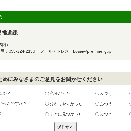
先
災推進課
5階）
：059-224-2199
メールアドレス：
bosai@pref.mie.lg.jp
ためにみなさまのご意見をお聞かせください
たか？
充分だった
ふつう
かったですか？
分かりやすかった
ふつう
？
すぐに見つかった
ふつう