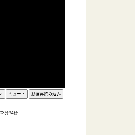
ン
ミュート
動画再読み込み
。
03分34秒