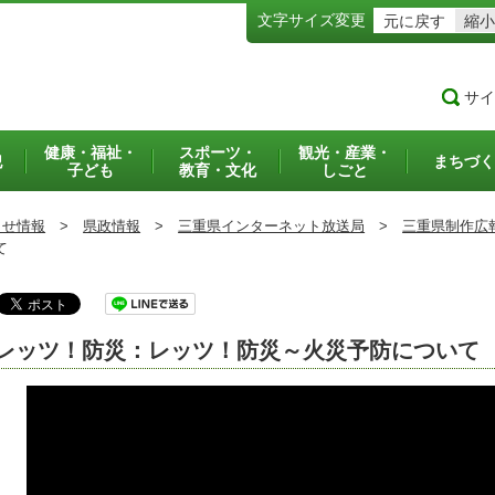
文字サイズ変更
元に戻す
縮小
サイ
健康・福祉・
スポーツ・
観光・産業・
犯
まちづく
子ども
教育・文化
しごと
らせ情報
>
県政情報
>
三重県インターネット放送局
>
三重県制作広
て
レッツ！防災：レッツ！防災～火災予防について