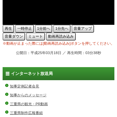
再生
一時停止
1分前へ
1分先へ
音量アップ
音量ダウン
ミュート
動画再読み込み
※動画が止まった際には[動画再読み込み]ボタンを押してください。
公開日：平成25年03月18日 ／ 再生時間：03分38秒
インターネット放送局
知事定例記者会見
知事からのメッセージ
三重県の観光・PR動画
三重県制作広報番組