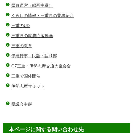
県政運営（録画中継）
くらしの情報・三重県の業務紹介
三重のUD
三重県の就農応援動画
三重の教育
伝統行事・民話・語り部
G7三重・伊勢志摩交通大臣会合
三重で国体開催
伊勢志摩サミット
県議会中継
本ページに関する問い合わせ先