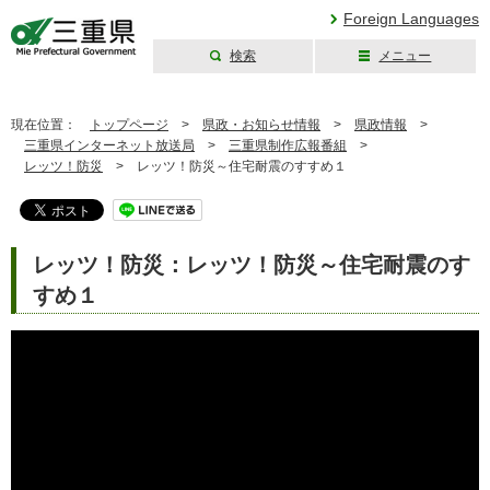
Foreign Languages
検索
メニュー
三重県公式ウェブ
サイト
現在位置：
トップページ
>
県政・お知らせ情報
>
県政情報
>
三重県インターネット放送局
>
三重県制作広報番組
>
レッツ！防災
>
レッツ！防災～住宅耐震のすすめ１
レッツ！防災：レッツ！防災～住宅耐震のす
すめ１