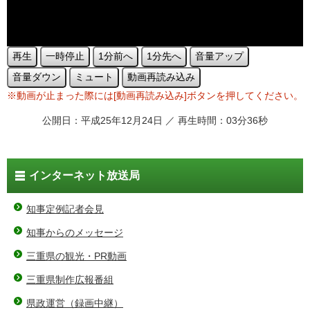
再生
一時停止
1分前へ
1分先へ
音量アップ
音量ダウン
ミュート
動画再読み込み
※動画が止まった際には[動画再読み込み]ボタンを押してください。
公開日：平成25年12月24日 ／ 再生時間：03分36秒
インターネット放送局
知事定例記者会見
知事からのメッセージ
三重県の観光・PR動画
三重県制作広報番組
県政運営（録画中継）