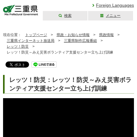
Foreign Languages
検索
メニュー
三重県公式ウェブ
サイト
現在位置：
トップページ
>
県政・お知らせ情報
>
県政情報
>
三重県インターネット放送局
>
三重県制作広報番組
>
レッツ！防災
>
レッツ！防災～みえ災害ボランティア支援センター立ち上げ訓練
レッツ！防災：レッツ！防災～みえ災害ボラ
ンティア支援センター立ち上げ訓練