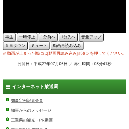
再生
一時停止
1分前へ
1分先へ
音量アップ
音量ダウン
ミュート
動画再読み込み
※動画が止まった際には[動画再読み込み]ボタンを押してください。
公開日：平成27年07月06日 ／ 再生時間：03分41秒
インターネット放送局
知事定例記者会見
知事からのメッセージ
三重県の観光・PR動画