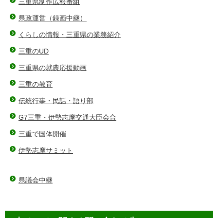
三重県制作広報番組
県政運営（録画中継）
くらしの情報・三重県の業務紹介
三重のUD
三重県の就農応援動画
三重の教育
伝統行事・民話・語り部
G7三重・伊勢志摩交通大臣会合
三重で国体開催
伊勢志摩サミット
県議会中継