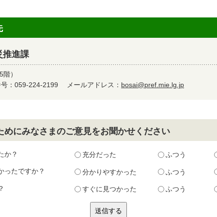
先
災推進課
5階）
：059-224-2199
メールアドレス：
bosai@pref.mie.lg.jp
ためにみなさまのご意見をお聞かせください
たか？
充分だった
ふつう
かったですか？
分かりやすかった
ふつう
？
すぐに見つかった
ふつう