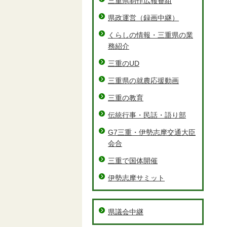
三重県制作広報番組
県政運営（録画中継）
くらしの情報・三重県の業
務紹介
三重のUD
三重県の就農応援動画
三重の教育
伝統行事・民話・語り部
G7三重・伊勢志摩交通大臣
会合
三重で国体開催
伊勢志摩サミット
県議会中継