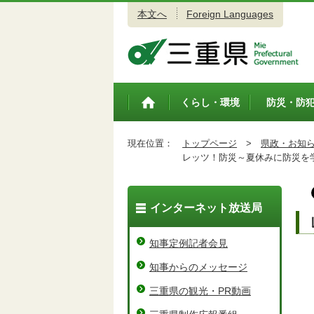
本文へ
Foreign Languages
三重県公式ウェブサイト
くらし・環境
防災・防
トップペ
ージ
現在位置：
トップページ
>
県政・お知
レッツ！防災～夏休みに防災を
インターネット放送局
知事定例記者会見
知事からのメッセージ
三重県の観光・PR動画