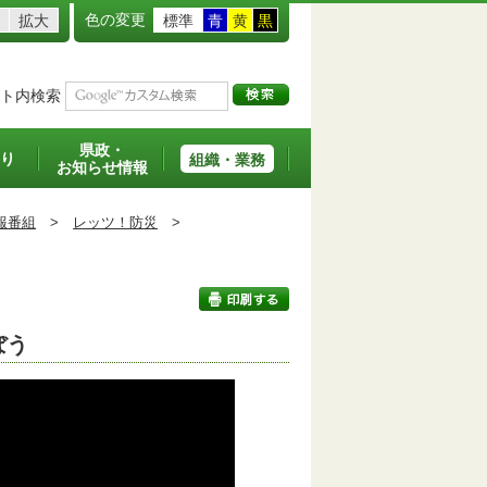
色の変更
拡大
標準
青
黄
黒
ト内検索
県政・
り
組織・業務
お知らせ情報
報番組
>
レッツ！防災
>
ぼう
印刷する