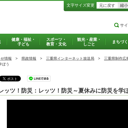
文字サイズ変更
元に戻す
縮小
サイ
健康・福祉・
スポーツ・
観光・産業・
犯
まちづく
子ども
教育・文化
しごと
らせ情報
>
県政情報
>
三重県インターネット放送局
>
三重県制作広
学ぼう
レッツ！防災：レッツ！防災～夏休みに防災を学