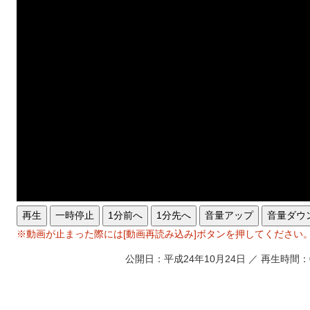
再生
一時停止
1分前へ
1分先へ
音量アップ
音量ダウ
※動画が止まった際には[動画再読み込み]ボタンを押してください
公開日：平成24年10月24日 ／ 再生時間：