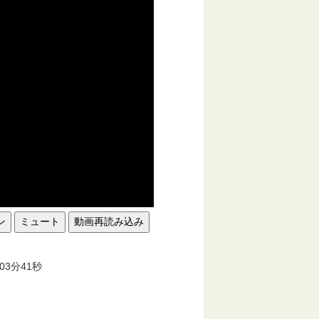
ン
ミュート
動画再読み込み
。
03分41秒