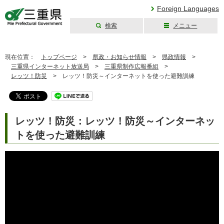
Foreign Languages
検索
メニュー
三重県公式ウェブ
サイト
現在位置：
トップページ
>
県政・お知らせ情報
>
県政情報
>
三重県インターネット放送局
>
三重県制作広報番組
>
レッツ！防災
>
レッツ！防災～インターネットを使った避難訓練
レッツ！防災：レッツ！防災～インターネッ
トを使った避難訓練