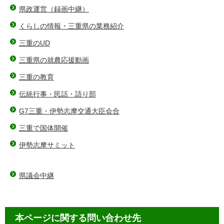
県政運営（録画中継）
くらしの情報・三重県の業務紹介
三重のUD
三重県の就農応援動画
三重の教育
伝統行事・民話・語り部
G7三重・伊勢志摩交通大臣会合
三重で国体開催
伊勢志摩サミット
県議会中継
本ページに関する問い合わせ先