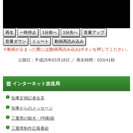
再生
一時停止
1分前へ
1分先へ
音量アップ
音量ダウン
ミュート
動画再読み込み
※動画が止まった際には[動画再読み込み]ボタンを押してください。
公開日：平成25年03月18日 ／ 再生時間：03分41秒
インターネット放送局
知事定例記者会見
知事からのメッセージ
三重県の観光・PR動画
三重県制作広報番組