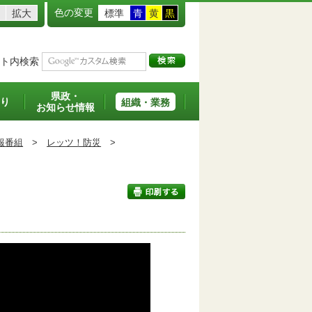
色の変更
拡大
標準
青
黄
黒
ト内検索
県政・
り
組織・業務
お知らせ情報
報番組
>
レッツ！防災
>
印刷する