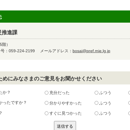
先
災推進課
5階）
：059-224-2199
メールアドレス：
bosai@pref.mie.lg.jp
ためにみなさまのご意見をお聞かせください
たか？
充分だった
ふつう
かったですか？
分かりやすかった
ふつう
？
すぐに見つかった
ふつう