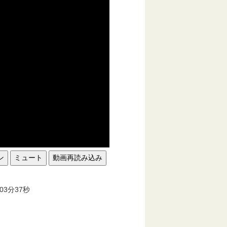
ン
ミュート
動画再読み込み
。
03分37秒