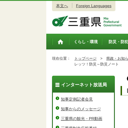
本文へ
Foreign Languages
三重県公式ウェブサイト
くらし・環境
防災・防
トップペ
ージ
現在位置：
トップページ
>
県政・お知
レッツ！防災～防災ノート
インターネット放送局
知事定例記者会見
知事からのメッセージ
三重県の観光・PR動画