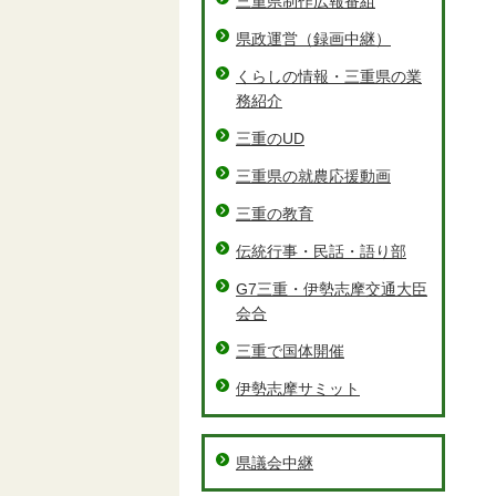
三重県制作広報番組
県政運営（録画中継）
くらしの情報・三重県の業
務紹介
三重のUD
三重県の就農応援動画
三重の教育
伝統行事・民話・語り部
G7三重・伊勢志摩交通大臣
会合
三重で国体開催
伊勢志摩サミット
県議会中継