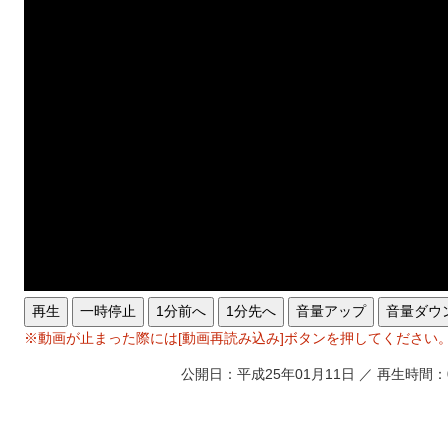
再生
一時停止
1分前へ
1分先へ
音量アップ
音量ダウ
※動画が止まった際には[動画再読み込み]ボタンを押してください
公開日：平成25年01月11日 ／ 再生時間：