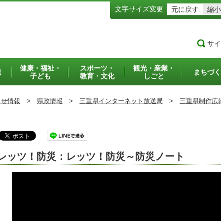
文字サイズ変更
元に戻す
縮小
サイ
健康・福祉・
スポーツ・
観光・産業・
犯
まちづく
子ども
教育・文化
しごと
らせ情報
>
県政情報
>
三重県インターネット放送局
>
三重県制作広
レッツ！防災：レッツ！防災～防災ノート