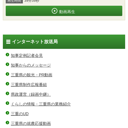
再生時間
39分39秒
動画再生
インターネット放送局
知事定例記者会見
知事からのメッセージ
三重県の観光・PR動画
三重県制作広報番組
県政運営（録画中継）
くらしの情報・三重県の業務紹介
三重のUD
三重県の就農応援動画