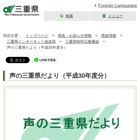
Foreign Languages
検索
メニュー
三重県公式ウェブ
サイト
現在位置：
トップページ
>
県政・お知らせ情報
>
県政情報
>
三重県インターネット放送局
>
三重県制作広報番組
>
声の三重県だより（平成30年度分）
声の三重県だより（平成30年度分）