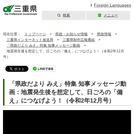
Foreign Languages
検索
メニュー
三重県公式ウェブ
サイト
現在位置：
トップページ
>
県政・お知らせ情報
>
県政情報
>
三重県インターネット放送局
>
三重県制作広報番組
>
「県政だより みえ」特集 知事メッセージ動画
>
地震発生後を想定して、日ごろの「備え」につなげよう！（令和2年12月
号）
「県政だより みえ」特集 知事メッセージ動
画：地震発生後を想定して、日ごろの「備
え」につなげよう！（令和2年12月号）