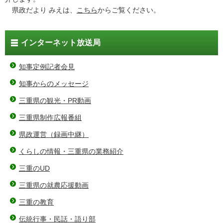
県政だより みえは、
こちら
からご覧ください。
インターネット放送局
知事定例記者会見
知事からのメッセージ
三重県の観光・PR動画
三重県制作広報番組
県政運営（録画中継）
くらしの情報・三重県の業務紹介
三重のUD
三重県の就農応援動画
三重の教育
伝統行事・民話・語り部