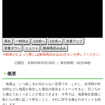
再生
一時停止
1分前へ
1分先へ
音量アップ
音量ダウン
ミュート
動画再読み込み
※動画が止まった際には[動画再読み込み]ボタンを押してください。
公開日：令和03年03月18日 ／ 再生時間：02分06秒
概要
地震は、いつ起こるか分からない災害です。しかし、在宅時や外
出時などに地震が発生した場合の状況をイメージすると、日ごろか
ら備えておくべきことが見えてきます。今号では、地震発生直後に
私たちの身に起こり得ることと、それに対する備えのポイントを紹
介します。