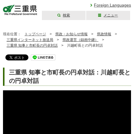
Foreign Languages
検索
メニュー
三重県公式ウェブ
サイト
現在位置：
トップページ
>
県政・お知らせ情報
>
県政情報
>
三重県インターネット放送局
>
県政運営（録画中継）
>
三重県 知事と市町長の円卓対話
>
川越町長との円卓対話
三重県 知事と市町長の円卓対話：川越町長と
の円卓対話