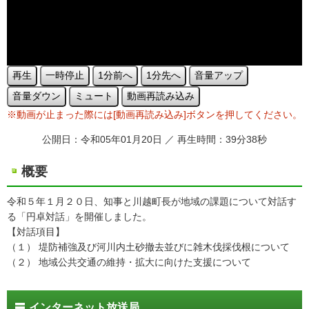
再生
一時停止
1分前へ
1分先へ
音量アップ
音量ダウン
ミュート
動画再読み込み
※動画が止まった際には[動画再読み込み]ボタンを押してください。
公開日：令和05年01月20日 ／ 再生時間：39分38秒
概要
令和５年１月２０日、知事と川越町長が地域の課題について対話す
る「円卓対話」を開催しました。
【対話項目】
（１） 堤防補強及び河川内土砂撤去並びに雑木伐採伐根について
（２） 地域公共交通の維持・拡大に向けた支援について
インターネット放送局