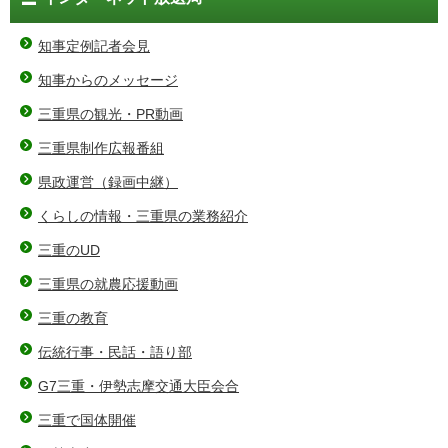
知事定例記者会見
知事からのメッセージ
三重県の観光・PR動画
三重県制作広報番組
県政運営（録画中継）
くらしの情報・三重県の業務紹介
三重のUD
三重県の就農応援動画
三重の教育
伝統行事・民話・語り部
G7三重・伊勢志摩交通大臣会合
三重で国体開催