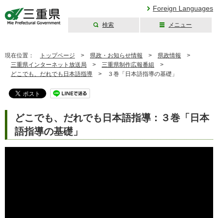
Foreign Languages
検索
メニュー
三重県公式ウェブ
サイト
現在位置：
トップページ
>
県政・お知らせ情報
>
県政情報
>
三重県インターネット放送局
>
三重県制作広報番組
>
どこでも、だれでも日本語指導
>
３巻「日本語指導の基礎」
どこでも、だれでも日本語指導：３巻「日本
語指導の基礎」