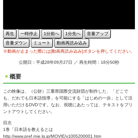
再生
一時停止
1分前へ
1分先へ
音量アップ
音量ダウン
ミュート
動画再読み込み
※動画が止まった際には[動画再読み込み]ボタンを押してください。
公開日：平成28年09月27日 ／ 再生時間：18分50秒
概要
この映像は、（公財）三重県国際交流財団が制作した、「どこで
も、だれでも日本語指導」を可能にする「はじめの一歩」として活
用いただけるDVDです。なお、視聴にあたっては、テキストをプリ
ントアウトしてください。
目次
1巻「日本語を教えるとは
http://www.pref.mie.lg.jp/MOVIE/v1005200001.htm