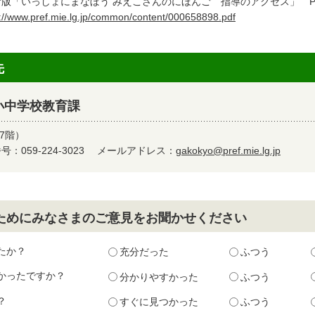
版「いっしょにまなぼう みえこさんのにほんご 指導のアクセス」 P
p://www.pref.mie.lg.jp/common/content/000658898.pdf
先
小中学校教育課
7階）
：059-224-3023
メールアドレス：
gakokyo@pref.mie.lg.jp
ためにみなさまのご意見をお聞かせください
たか？
充分だった
ふつう
かったですか？
分かりやすかった
ふつう
？
すぐに見つかった
ふつう