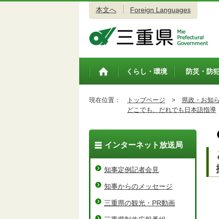
本文へ
Foreign Languages
三重県公式ウェブサイト
くらし・環境
防災・防
トップペ
ージ
現在位置：
トップページ
>
県政・お知
どこでも、だれでも日本語指導
インターネット放送局
知事定例記者会見
知事からのメッセージ
三重県の観光・PR動画