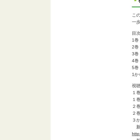
こ
一
目
1
2
3
4
5
1
視
１
１
２
２
３
新版
htt