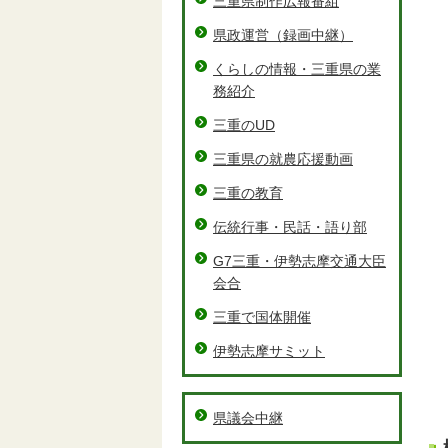
三重県制作広報番組
県政運営（録画中継）
くらしの情報・三重県の業
務紹介
三重のUD
三重県の就農応援動画
三重の教育
伝統行事・民話・語り部
G7三重・伊勢志摩交通大臣
会合
三重で国体開催
伊勢志摩サミット
県議会中継