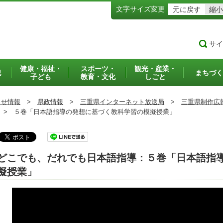
文字サイズ変更
元に戻す
縮小
サイ
健康・福祉・
スポーツ・
観光・産業・
犯
まちづく
子ども
教育・文化
しごと
らせ情報
>
県政情報
>
三重県インターネット放送局
>
三重県制作広
>
５巻「日本語指導の発想に基づく教科学習の模擬授業」
どこでも、だれでも日本語指導：５巻「日本語指
擬授業」