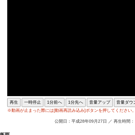
再生
一時停止
1分前へ
1分先へ
音量アップ
音量ダウ
※動画が止まった際には[動画再読み込み]ボタンを押してください
公開日：平成28年09月27日 ／ 再生時間：