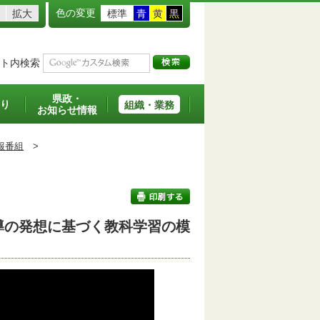
色の変更
拡大
標準
青
黄
黒
ト内検索
県政・
り
組織・業務
お知らせ情報
報番組
>
導の発想に基づく教科学習の模
印刷する