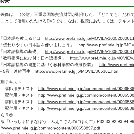
概要
の映像は、（公財）三重県国際交流財団が制作した、「どこでも、だれ
歩」として活用いただけるDVDです。なお、視聴にあたっては、テキス
次
巻「日本語を教えるとは
http://www.pref.mie.lg.jp/MOVIE/v1005200001
巻「伝わりやすい日本語を使いましょう」
http://www.pref.mie.lg.jp/M
巻「日本語指導の基礎」
http://www.pref.mie.lg.jp/MOVIE/v1005200003
巻「教科指導に結び付く日本語指導」
http://www.pref.mie.lg.jp/MOVIE
巻「日本語指導の発想に基づく教科学習の模擬授業」
http://www.pref.m
から5巻 連続再生
http://www.pref.mie.lg.jp/MOVIE/005361.htm
聴用テキスト
巻 講師用テキスト
http://www.pref.mie.lg.jp/common/content/000658
巻 配付用テキスト
http://www.pref.mie.lg.jp/common/content/000658
巻 講師用テキスト
http://www.pref.mie.lg.jp/common/content/000658
巻 配付用テキスト
http://www.pref.mie.lg.jp/common/content/000658
から５巻
「いっしょにまなぼう みえこさんのにほんご」P32,33,92,93,94,9
p://www.pref.mie.lg.jp/common/content/000658897.pdf