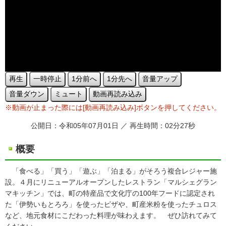
再生
一時停止
1分前へ
1分先へ
音量アップ
音量ダウン
ミュート
動画再読み込み
※動画が止まった際には[動画再読み込み]ボタンを押してください。
公開日：令和05年07月01日 ／ 再生時間：02分27秒
概要
「食べる」「買う」「遊ぶ」「泊まる」がそろう複合レジャー施
設。４月にリニューアルオープンしたレストラン「マルシェグラン
マキッチン」では、町の特産品で文化庁の100年フードに認定され
た「伊勢いもとろろ」を使ったピザや、町産米粉を使ったチュロス
など、地元食材にこだわった料理が味わえます。 ぜひ訪れてみて