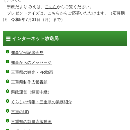
ください。
県政だより みえは、
こちら
からご覧ください。
プレゼントクイズは、
こちら
からご応募いただけます。（応募期
限：令和5年7月31日（月）まで）
インターネット放送局
知事定例記者会見
知事からのメッセージ
三重県の観光・PR動画
三重県制作広報番組
県政運営（録画中継）
くらしの情報・三重県の業務紹介
三重のUD
三重県の就農応援動画