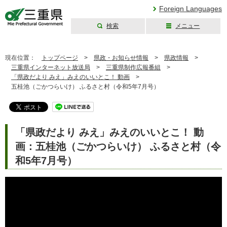
Foreign Languages
検索
メニュー
三重県公式ウェブ
サイト
現在位置：
トップページ
>
県政・お知らせ情報
>
県政情報
>
三重県インターネット放送局
>
三重県制作広報番組
>
「県政だより みえ」みえのいいとこ！ 動画
>
五桂池（ごかつらいけ） ふるさと村（令和5年7月号）
「県政だより みえ」みえのいいとこ！ 動
画：五桂池（ごかつらいけ） ふるさと村（令
和5年7月号）